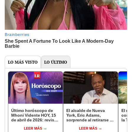
LO MÁS VISTO
LO ÚLTIMO
Último horóscopo de
El alcalde de Nueva
El me
Mhoni Vidente HOY, 15
York, Eric Adams,
con l
de abril de 2026: revisa
sorprende al retirarse de
la Ti
las predicciones de tu
las primarias
a Es
LEER MÁS
LEER MÁS
signo y entérate si te
demócratas para buscar
66 mi