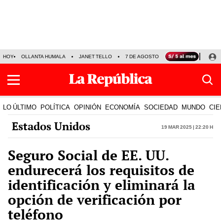
HOY
OLLANTA HUMALA
JANET TELLO
7 DE AGOSTO
TINKA RESULTADOS
LO ÚLTIMO
POLÍTICA
OPINIÓN
ECONOMÍA
SOCIEDAD
MUNDO
CIE
Estados Unidos
19 Mar 2025 | 22:20 h
Seguro Social de EE. UU.
endurecerá los requisitos de
identificación y eliminará la
opción de verificación por
teléfono