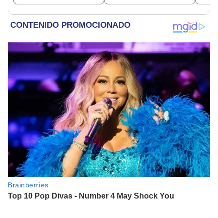
espera un día
reelección
afortunado
independiente