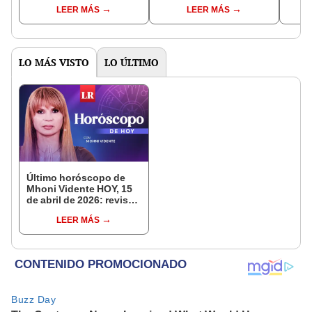
Estados Unidos con
cambio en Banco
único
LEER MÁS
LEER MÁS
armas de guerra al Perú
Azteca, BBVA y más
obten
durante todo el 2025
2025
LO MÁS VISTO
LO ÚLTIMO
Último horóscopo de
Mhoni Vidente HOY, 15
de abril de 2026: revisa
las predicciones de tu
LEER MÁS
signo y entérate si te
espera un día
afortunado