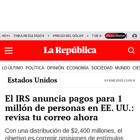
HOY
TINKA RESULTADOS
PRECIO DEL DÓLAR
7 DE AGOSTO
OLLANTA H
LO ÚLTIMO
POLÍTICA
OPINIÓN
ECONOMÍA
SOCIEDAD
MUNDO
CIE
Estados Unidos
03 Ene 2025 | 5:00 h
El IRS anuncia pagos para 1
millón de personas en EE. UU.:
revisa tu correo ahora
Con una distribución de $2,400 millones, el
objetivo es corregir omisiones de estímulos