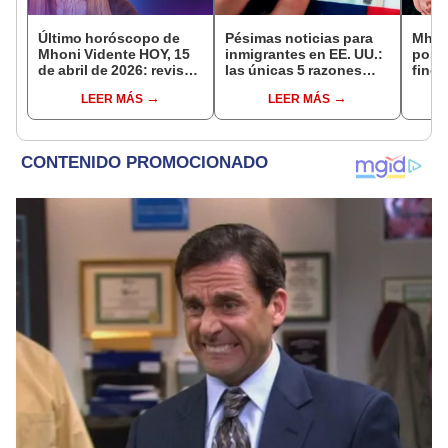
Último horóscopo de
Pésimas noticias para
Mhon
Mhoni Vidente HOY, 15
inmigrantes en EE. UU.:
posi
de abril de 2026: revisa
las únicas 5 razones
fines
las predicciones de tu
que te dan pase libre de
virus
LEER MÁS
LEER MÁS
signo y entérate si te
ingreso a Estados
China
espera un día
Unidos
afortunado