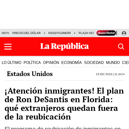
HOY
PRECIO DEL DÓLAR
KENJI FUJIMORI
PLAZA VEA
FERIADOS
KE
LO ÚLTIMO
POLÍTICA
OPINIÓN
ECONOMÍA
SOCIEDAD
MUNDO
CIE
Estados Unidos
15 Dic 2024 | 11:44 h
¡Atención inmigrantes! El plan
de Ron DeSantis en Florida:
qué extranjeros quedan fuera
de la reubicación