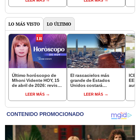
LEER MÁS
LEER MÁS
Cuba, Haiti, Venezuela y
Congreso de Estados
produ
Nicaragua
Unidos
de 8
LO MÁS VISTO
LO ÚLTIMO
Último horóscopo de
El rascacielos más
ICE r
Mhoni Vidente HOY, 15
grande de Estados
EEUU
de abril de 2026: revisa
Unidos costará
autor
las predicciones de tu
US$1.600 millones y
arres
LEER MÁS
LEER MÁS
signo y entérate si te
superaría 2 veces al más
en la
espera un día
alto de América Latina
afortunado