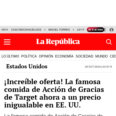
HOY
CASO MOCHASUELDOS
MIGUEL TORRES
LEY PULPÍN
PRECIO DEL
LO ÚLTIMO
POLÍTICA
OPINIÓN
ECONOMÍA
SOCIEDAD
MUNDO
CIE
Estados Unidos
30 Oct 2024 | 23:07 h
¡Increíble oferta! La famosa
comida de Acción de Gracias
de Target ahora a un precio
inigualable en EE. UU.