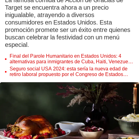
La famosa comida de Acción de Gracias de
Target se encuentra ahora a un precio
inigualable, atrayendo a diversos
consumidores en Estados Unidos. Esta
promoción promete ser un éxito entre quienes
buscan celebrar la festividad con un menú
especial.
Final del Parole Humanitario en Estados Unidos: 4
alternativas para inmigrantes de Cuba, Haiti, Venezuela
y Nicaragua
Seguro social USA 2024: esta sería la nueva edad de
retiro laboral propuesto por el Congreso de Estados
Unidos