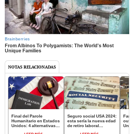
NOTAS RELACIONADAS
Final del Parole
Seguro social USA 2024:
Famo
Humanitario en Estados
esta sería la nueva edad
outle
Unidos: 4 alternativas
de retiro laboral
Unido
para inmigrantes de
propuesto por el
sucur