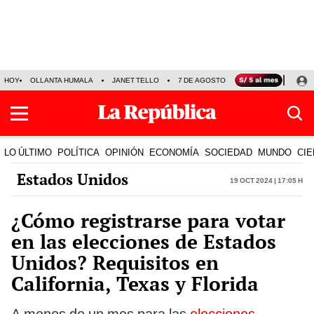
HOY
OLLANTA HUMALA
JANET TELLO
7 DE AGOSTO
TINKA RESULTADOS
LO ÚLTIMO
POLÍTICA
OPINIÓN
ECONOMÍA
SOCIEDAD
MUNDO
CIE
Estados Unidos
19 Oct 2024 | 17:05 h
¿Cómo registrarse para votar
en las elecciones de Estados
Unidos? Requisitos en
California, Texas y Florida