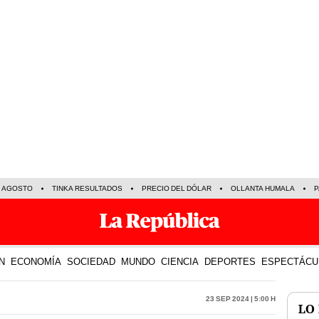
E AGOSTO
TINKA RESULTADOS
PRECIO DEL DÓLAR
OLLANTA HUMALA
P
N
ECONOMÍA
SOCIEDAD
MUNDO
CIENCIA
DEPORTES
ESPECTÁCU
23 Sep 2024 | 5:00 h
LO