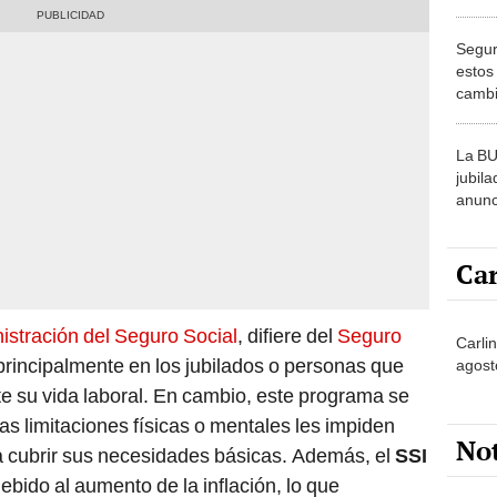
desde
Segur
estos
cambi
en Es
La BU
jubil
anun
AUME
Estad
Car
istración del Seguro Social
, difiere del
Seguro
Carlin
 principalmente en los jubilados o personas que
agost
te su vida laboral. En cambio, este programa se
s limitaciones físicas o mentales les impiden
No
a cubrir sus necesidades básicas. Además, el
SSI
bido al aumento de la inflación, lo que