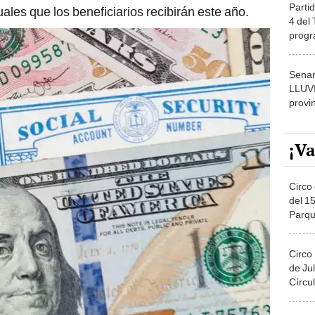
Partid
les que los beneficiarios recibirán este año.
4 del
progr
dónde
Senam
LLUV
provi
¡Va
Circo 
del 15
Parqu
Migue
Circo
de Jul
Círcul