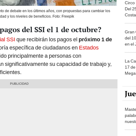
Circo
Del 2
to de debate en los últimos años, con propuestas para cambiar los
Costa
idad y los niveles de beneficios. Foto: Freepik
pagos del SSI el 1 de octubre?
Gran 
del 10
ial SSI
que recibirán los pagos el
próximo 1 de
en el
ría específica de ciudadanos en
Estados
gido principalmente a personas con
La Ca
n significativamente su capacidad de trabajo y,
17 de 
ficientes.
Mega 
Ju
Maste
palab
nuest