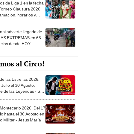
os de Liga 1 en la fecha
 Torneo Clausura 2026:
amación, horarios y
 ver
hi advierte llegada de
IAS EXTREMAS en 65
ncias desde HOY
mos al Circo!
de las Estrellas 2026:
 Julio al 30 Agosto.
e de las Leyendas - San
l
 Montecarlo 2026: Del 17
io hasta el 30 Agosto en
o Militar - Jesús María