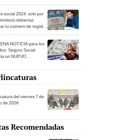
 cualquier lugar
o social 2024: solo por
 motivos deberías
ar tu número de registro
tados Unidos
ENA NOTICIA para los
ados: Seguro Social
cia un NUEVO
NTO para octubre en
os Unidos
lincaturas
catura del viernes 7 de
o de 2026
tas Recomendadas