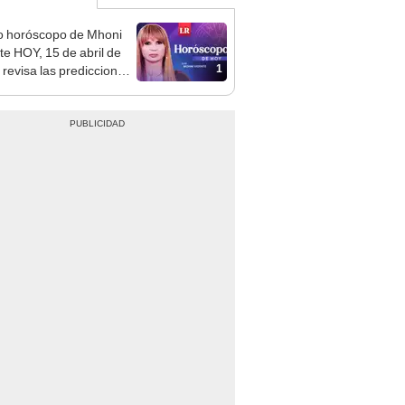
o horóscopo de Mhoni
te HOY, 15 de abril de
1
 revisa las predicciones
signo y entérate si te
a un día afortunado