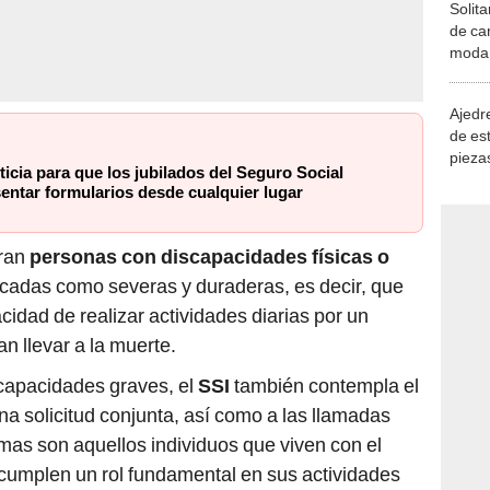
Solita
de ca
moda.
demue
Ajedre
de es
piezas
icia para que los jubilados del Seguro Social
consi
entar formularios desde cualquier lugar
tran
personas con discapacidades físicas o
cadas como severas y duraderas, es decir, que
idad de realizar actividades diarias por un
 llevar a la muerte.
capacidades graves, el
SSI
también contempla el
a solicitud conjunta, así como a las llamadas
imas son aquellos individuos que viven con el
 cumplen un rol fundamental en sus actividades