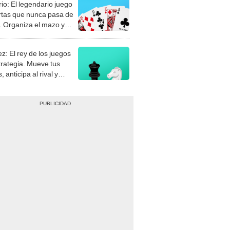
rio: El legendario juego
rtas que nunca pasa de
 Organiza el mazo y
stra tu habilidad.
z: El rey de los juegos
trategia. Mueve tus
, anticipa al rival y
gue el jaque mate.