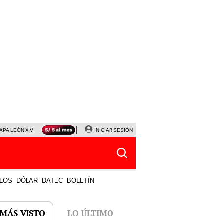
APA LEÓN XIV
NALDY SALDAÑA
INICIAR SESIÓN
LA BELLA LUZ
MAGALY MEDINA
HORÓS
LOS
DÓLAR
DATEC
BOLETÍN
 MÁS VISTO
LO ÚLTIMO