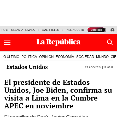
HOY
OLLANTA HUMALA
JANET TELLO
7 DE AGOSTO
TINKA RESULTADOS
LO ÚLTIMO
POLÍTICA
OPINIÓN
ECONOMÍA
SOCIEDAD
MUNDO
CIE
Estados Unidos
22 Ago 2024 | 12:08 h
El presidente de Estados
Unidos, Joe Biden, confirma su
visita a Lima en la Cumbre
APEC en noviembre