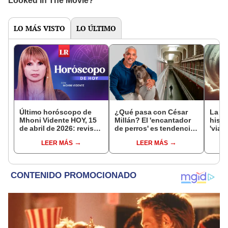
LO MÁS VISTO
LO ÚLTIMO
Último horóscopo de
¿Qué pasa con César
La s
Mhoni Vidente HOY, 15
Millán? El 'encantador
histo
de abril de 2026: revisa
de perros' es tendencia
'viaj
las predicciones de tu
en EEUU tras rumores
desp
LEER MÁS
LEER MÁS
signo y entérate si te
de un supuesto arresto
y ate
espera un día
desp
afortunado