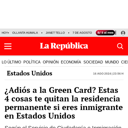
HOY
OLLANTA HUMALA
JANET TELLO
7 DE AGOSTO
TINKA RESULTADOS
LO ÚLTIMO
POLÍTICA
OPINIÓN
ECONOMÍA
SOCIEDAD
MUNDO
CIE
Estados Unidos
16 Ago 2024 | 23:56 h
¿Adiós a la Green Card? Estas
4 cosas te quitan la residencia
permanente si eres inmigrante
en Estados Unidos