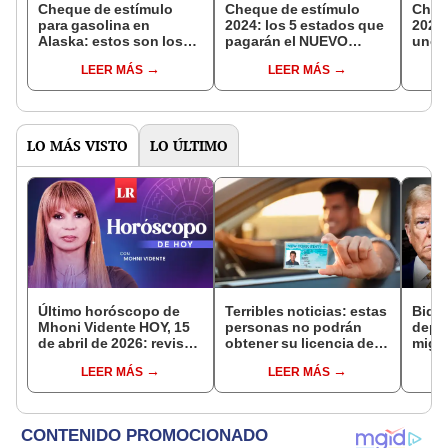
Cheque de estímulo
Cheque de estímulo
Cheq
para gasolina en
2024: los 5 estados que
2024:
Alaska: estos son los
pagarán el NUEVO
uno d
elegidos para recibir el
MONTO de 500
para 
LEER MÁS
LEER MÁS
BONO de hasta 3.200
DÓLARES en JULIO
500 d
dólares
York
LO MÁS VISTO
LO ÚLTIMO
Último horóscopo de
Terribles noticias: estas
Bide
Mhoni Vidente HOY, 15
personas no podrán
depo
de abril de 2026: revisa
obtener su licencia de
migra
las predicciones de tu
conducir en Nueva York
super
LEER MÁS
LEER MÁS
signo y entérate si te
este 2025
expul
espera un día
pers
afortunado