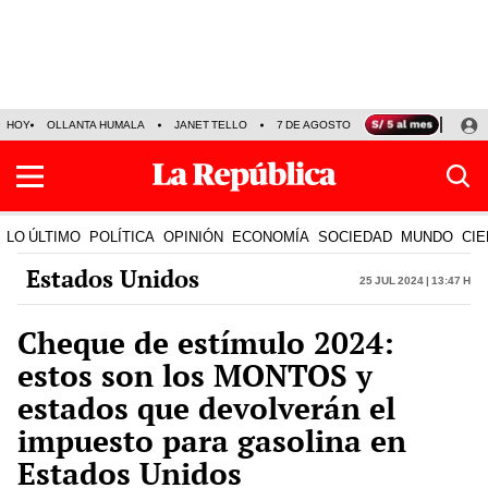
HOY
OLLANTA HUMALA
JANET TELLO
7 DE AGOSTO
TINKA RESULTADOS
LO ÚLTIMO
POLÍTICA
OPINIÓN
ECONOMÍA
SOCIEDAD
MUNDO
CIE
Estados Unidos
25 Jul 2024 | 13:47 h
Cheque de estímulo 2024:
estos son los MONTOS y
estados que devolverán el
impuesto para gasolina en
Estados Unidos