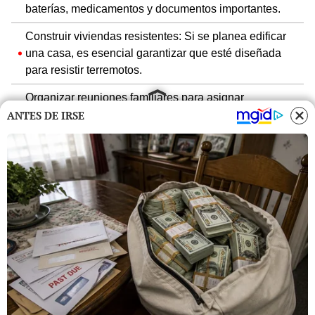
baterías, medicamentos y documentos importantes.
Construir viviendas resistentes: Si se planea edificar
una casa, es esencial garantizar que esté diseñada
para resistir terremotos.
Organizar reuniones familiares para asignar
responsabilidades y establecer rutas de evacuación.
ANTES DE IRSE
Familiarizarse con la ubicación de los interruptores de
agua, gas y electricidad para poder apagarlos
rápidamente si es necesario.
Quitar los objetos pesados de lugares altos para
minimizar el riesgo de accidentes.