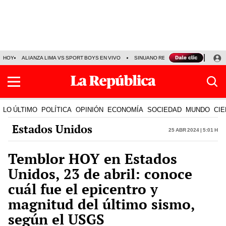
HOY
ALIANZA LIMA VS SPORT BOYS EN VIVO
SINUANO RESULTADOS HOY
JO
LO ÚLTIMO
POLÍTICA
OPINIÓN
ECONOMÍA
SOCIEDAD
MUNDO
CIE
Estados Unidos
25 Abr 2024 | 5:01 h
Temblor HOY en Estados
Unidos, 23 de abril: conoce
cuál fue el epicentro y
magnitud del último sismo,
según el USGS