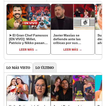
➤ El Gran Chef Famosos
Javier Masías se
Susa
[EN VIVO]: Millet,
defiende ante las
dedic
Patricio y Nikko pasan a
críticas por sus
años 
noche de sentencia
calificaciones en “El
a la 
LEER MÁS
LEER MÁS
gran chef”: “Y la queso”
chef
LO MÁS VISTO
LO ÚLTIMO