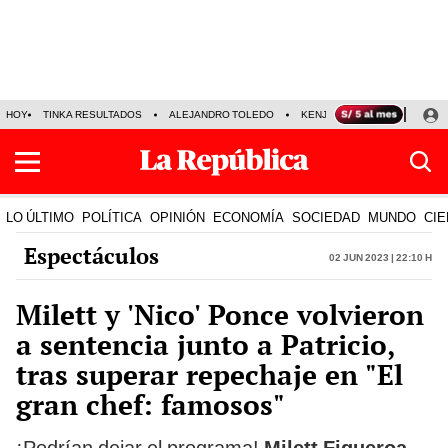
HOY
TINKA RESULTADOS
ALEJANDRO TOLEDO
KENJI FUJIMORI
PRECIO
LO ÚLTIMO
POLÍTICA
OPINIÓN
ECONOMÍA
SOCIEDAD
MUNDO
CIE
Espectáculos
02 Jun 2023 | 22:10 h
Milett y 'Nico' Ponce volvieron
a sentencia junto a Patricio,
tras superar repechaje en "El
gran chef: famosos"