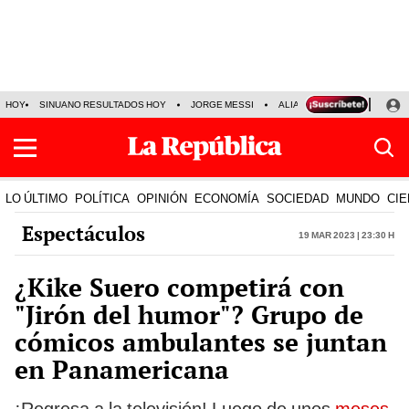
HOY
SINUANO RESULTADOS HOY
JORGE MESSI
ALIANZA LIMA VS SPORT BO
LO ÚLTIMO
POLÍTICA
OPINIÓN
ECONOMÍA
SOCIEDAD
MUNDO
CIE
Espectáculos
19 Mar 2023 | 23:30 h
¿Kike Suero competirá con
"Jirón del humor"? Grupo de
cómicos ambulantes se juntan
en Panamericana