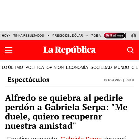
HOY
TINKA RESULTADOS
PRECIO DEL DÓLAR
7 DE AGOSTO
OLLANTA H
LO ÚLTIMO
POLÍTICA
OPINIÓN
ECONOMÍA
SOCIEDAD
MUNDO
CIE
Espectáculos
19 Oct 2023 | 8:05 h
Alfredo se quiebra al pedirle
perdón a Gabriela Serpa: "Me
duele, quiero recuperar
nuestra amistad"