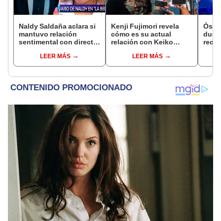
Naldy Saldaña aclara si
Kenji Fujimori revela
Óscar
mantuvo relación
cómo es su actual
dueño
sentimental con director
relación con Keiko
recib
de La Bella Luz tras
Fujimori tras su
en re
LEER MÁS
LEER MÁS
denunciarlo por
ausencia en los
Nald
tocamientos: “Me
eventos: "Mi familia es
“Apa
parece muy bajo”
Érika, mi suegra..."