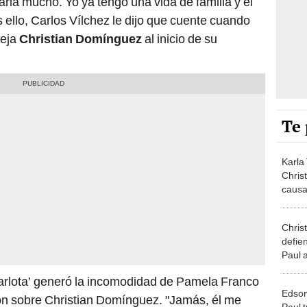
rla mucho. Yo ya tengo una vida de familia y el
as ello, Carlos Vílchez le dijo que cuente cuando
reja
Christian Domínguez
al inicio de su
Te 
Karla
Chris
causar
gusan
Chris
defie
Paul 
conten
Carlota’ generó la incomodidad de Pamela Franco
Edson
ión sobre Christian Domínguez. "Jamás, él me
Paul t