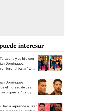
puede interesar
 Tarazona y su hijo con
tian Domínguez
on furor al bailar "El
o" EN VIVO
tian Domínguez
nde el ingreso de Jean
a su orquesta: “Estoy
to por ello"
 Dávila reprende a Jean
ras corregirlo al cantar: