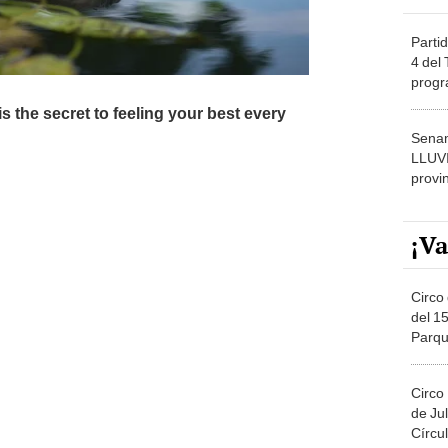
Partid
4 del
progr
dónde
Senam
LLUV
provi
¡Va
Circo 
del 15
Parqu
Migue
Circo
de Jul
Círcul