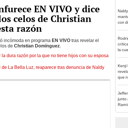
nfurece EN VIVO y dice
Naldy
os celos de Christian
mantu
con d
sta razón
tras 
tocam
Rodri
bajo”
ró incómoda en programa
EN VIVO
tras revelar el
críti
elos de
Christian Domínguez
.
la cu
 la dura razón por la que no tiene hijos con su esposa
con s
a bus
Kenji
 de La Bella Luz, reaparece tras denuncia de Naldy
revela
que n
espos
proces
Jeffe
junto
Ramír
Kanas
sus…