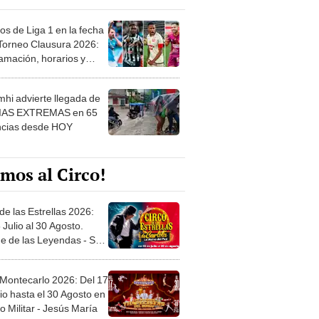
os de Liga 1 en la fecha
 Torneo Clausura 2026:
amación, horarios y
 ver
hi advierte llegada de
IAS EXTREMAS en 65
ncias desde HOY
mos al Circo!
de las Estrellas 2026:
 Julio al 30 Agosto.
e de las Leyendas - San
l
 Montecarlo 2026: Del 17
io hasta el 30 Agosto en
o Militar - Jesús María