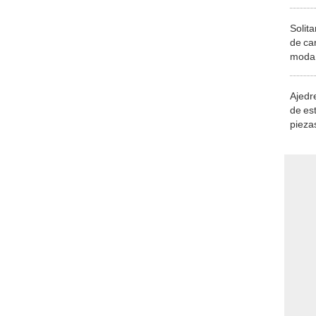
Solita
de ca
moda.
demue
Ajedre
de es
piezas
consi