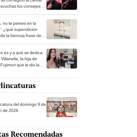
scuchas los consejos de
yllón?
, no te peines en la
: ¿qué superstición
de la famosa frase de
nanitos Verdes?
n es y a qué se dedica
Villanella, la hija de
Fujimori que le dio la
 a nivel nacional?
lincaturas
ncatura del domingo 9 de
o de 2026
tas Recomendadas