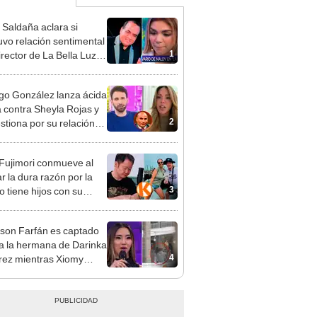
 Saldaña aclara si
vo relación sentimental
1
irector de La Bella Luz
denunciarlo por
ientos: “Me parece muy
go González lanza ácida
ca contra Sheyla Rojas y
2
estiona por su relación
u hijo: "Te has dedicado
car marido millonario"
 Fujimori conmueve al
r la dura razón por la
3
o tiene hijos con su
a Erika Muñóz: "El
o judicial"
rson Farfán es captado
 a la hermana de Darinka
4
ez mientras Xiomy
hiro trabajaba: “Él tiene
”