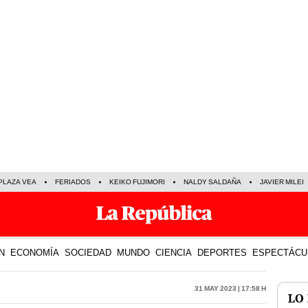
PLAZA VEA
FERIADOS
KEIKO FUJIMORI
NALDY SALDAÑA
JAVIER MILEI
N
ECONOMÍA
SOCIEDAD
MUNDO
CIENCIA
DEPORTES
ESPECTÁCU
31 May 2023 | 17:58 h
LO