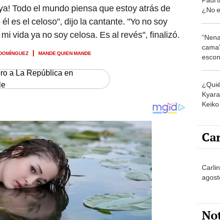
a ya! Todo el mundo piensa que estoy atrás de
¿No e
Eva A
él es el celoso", dijo la cantante. "Yo no soy
mi vida ya no soy celosa. Es al revés", finalizó.
“Nena
cama”
 DOMÍNGUEZ
MANDE QUIEN MANDE
escon
los E
ero a La República en
le
¿Quié
Kyara 
Keiko 
contra
Car
Carli
agost
No