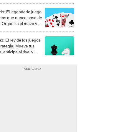
rio: El legendario juego
rtas que nunca pasa de
 Organiza el mazo y
stra tu habilidad.
z: El rey de los juegos
trategia. Mueve tus
, anticipa al rival y
gue el jaque mate.