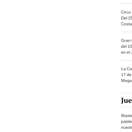
Circo
Del 2
Costa
Gran 
del 10
en el
La Ca
17 de 
Mega 
Ju
Maste
palab
nuest