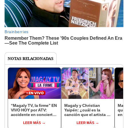
NOTAS RELACIONADAS
“Magaly TV, la firme” EN
Magaly y Christian
Magal
VIVO HOY por ATV:
Yaipén: ¿cuál es la
que e
accidente en concierto
canción que el artista le
en TV
de Marama y boxes
dedicó y por qué
estuv
LEER MÁS
LEER MÁS
terminaron cayendo
mantienen una
secu