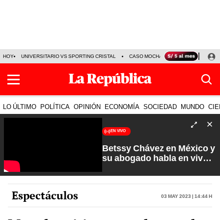
HOY
UNIVERSITARIO VS SPORTING CRISTAL
CASO MOCHASUELDOS
MIGUEL
LO ÚLTIMO
POLÍTICA
OPINIÓN
ECONOMÍA
SOCIEDAD
MUNDO
CIE
EN VIVO
Betssy Chávez en México y
su abogado habla en vivo |
Que No Se Te Olvide con
Carlos Cornejo
Espectáculos
03 May 2023 | 14:44 h