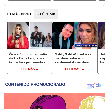
diferencia?
LO MÁS VISTO
LO ÚLTIMO
Óscar Jr., nuevo dueño
Naldy Saldaña aclara si
Jeffe
de La Bella Luz, lanza
mantuvo relación
capta
tentadora propuesta a
sentimental con director
herm
Naldy Saldaña tras
de La Bella Luz tras
Ramí
LEER MÁS
LEER MÁS
denuncia por
denunciarlo por
Kanas
tocamientos: “Va a
tocamientos: “Me
tien
haber otro tipo de ley”
parece muy bajo”