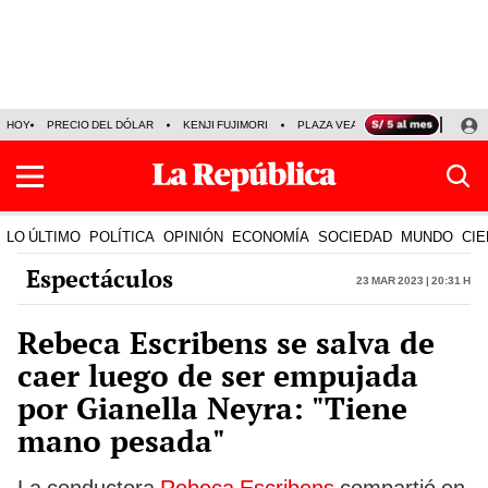
HOY
PRECIO DEL DÓLAR
KENJI FUJIMORI
PLAZA VEA
FERIADOS
KE
LO ÚLTIMO
POLÍTICA
OPINIÓN
ECONOMÍA
SOCIEDAD
MUNDO
CIE
Espectáculos
23 Mar 2023 | 20:31 h
Rebeca Escribens se salva de
caer luego de ser empujada
por Gianella Neyra: "Tiene
mano pesada"