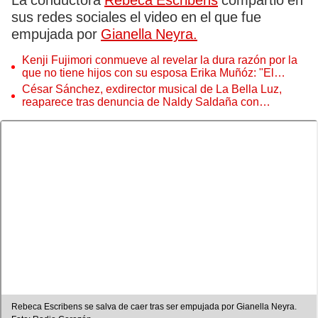
La conductora
Rebeca Escribens
compartió en
sus redes sociales el video en el que fue
empujada por
Gianella Neyra.
Kenji Fujimori conmueve al revelar la dura razón por la
que no tiene hijos con su esposa Erika Muñóz: "El
proceso judicial"
César Sánchez, exdirector musical de La Bella Luz,
reaparece tras denuncia de Naldy Saldaña con
polémico pedido
Rebeca Escribens se salva de caer tras ser empujada por Gianella Neyra.