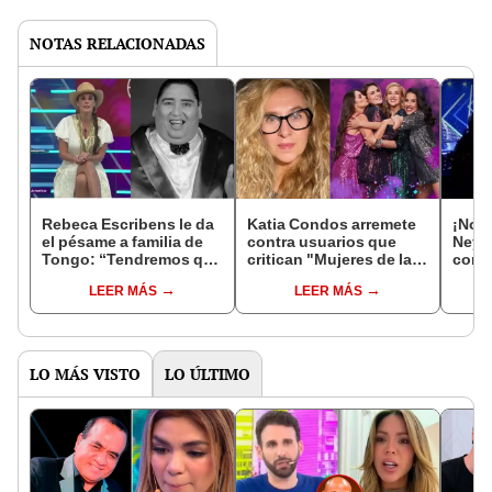
NOTAS RELACIONADAS
Rebeca Escribens le da
Katia Condos arremete
¡No s
el pésame a familia de
contra usuarios que
Neyr
Tongo: “Tendremos que
critican "Mujeres de la
cond
aprender a convivir con
PM": “Si no te gusta,
de la
LEER MÁS
LEER MÁS
el dolor”
cambia”
enga
LO MÁS VISTO
LO ÚLTIMO