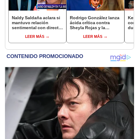
Naldy Saldaña aclara si
Rodrigo González lanza
Kenji
mantuvo relación
ácida crítica contra
conmu
sentimental con director
Sheyla Rojas y la
dura 
de La Bella Luz tras
cuestiona por su
tiene
LEER MÁS
LEER MÁS
denunciarlo por
relación con su hijo: "Te
espos
tocamientos: “Me
has dedicado a buscar
proce
parece muy bajo”
marido millonario"