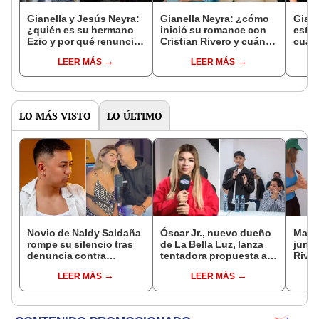
Gianella y Jesús Neyra:
Gianella Neyra: ¿cómo
Gian
¿quién es su hermano
inició su romance con
estud
Ezio y por qué renunció
Cristian Rivero y cuánto
cuánt
a su cargo en la BNP?
tiempo llevan juntos?
telev
LEER MÁS
LEER MÁS
LO MÁS VISTO
LO ÚLTIMO
Novio de Naldy Saldaña
Óscar Jr., nuevo dueño
Mario
rompe su silencio tras
de La Bella Luz, lanza
junto
denuncia contra
tentadora propuesta a
Rivad
exdirector de La Bella
Naldy Saldaña tras
el di
LEER MÁS
LEER MÁS
Luz: "Tiene todo mi
denuncia por
sepa
apoyo"
tocamientos: “Va a
siemp
haber otro tipo de ley”