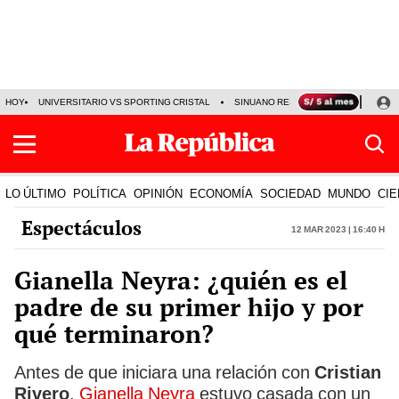
HOY
UNIVERSITARIO VS SPORTING CRISTAL
SINUANO RESULTADOS HOY
CA
LO ÚLTIMO
POLÍTICA
OPINIÓN
ECONOMÍA
SOCIEDAD
MUNDO
CIE
Espectáculos
12 Mar 2023 | 16:40 h
Gianella Neyra: ¿quién es el
padre de su primer hijo y por
qué terminaron?
Antes de que iniciara una relación con
Cristian
Rivero
,
Gianella Neyra
estuvo casada con un