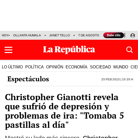
HOY
OLLANTA HUMALA
JANET TELLO
7 DE AGOSTO
TINKA RESULTADOS
LO ÚLTIMO
POLÍTICA
OPINIÓN
ECONOMÍA
SOCIEDAD
MUNDO
CIE
Espectáculos
25 Feb 2023 | 10:35 h
Christopher Gianotti revela
que sufrió de depresión y
problemas de ira: "Tomaba 5
pastillas al día"