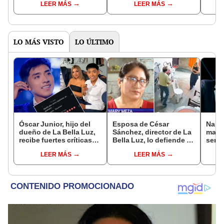
LEER MÁS
LEER MÁS
separación?
matr
apas
LO MÁS VISTO
LO ÚLTIMO
Óscar Junior, hijo del
Esposa de César
Naldy
dueño de La Bella Luz,
Sánchez, director de La
mant
recibe fuertes críticas
Bella Luz, lo defiende y
senti
en redes por caso de
asegura que él confesó
de La
LEER MÁS
LEER MÁS
Naldy Saldaña:
relación clandestina
denun
“Apañador”
con Naldy Saldaña:
toca
"Hace dos años"
pare