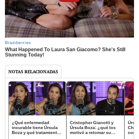
NOTAS RELACIONADAS
¿Qué enfermedad
Cristopher Gianotti y
Úrsul
incurable tiene Úrsula
Úrsula Boza: ¿qué los
Chris
Boza y qué tratamientos
motivó a retomar su
conf
alternativos realiza?
relación tras 7 años de
reto