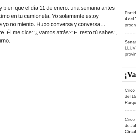
y bien que el día 11 de enero, una semana antes
Partid
timo en tu camioneta. Yo solamente estoy
4 del
ue yo no miento. Hubo conversa y conversa…
progr
dónde
e. Él me dice: '¿Vamos atrás?' El resto tú sabes”,
urno.
Senam
LLUV
provi
¡Va
Circo 
del 15
Parqu
Migue
Circo
de Jul
Círcul