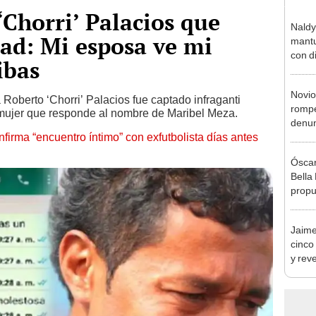
‘Chorri’ Palacios que
Naldy
dad: Mi esposa ve mi
mantu
con d
ibas
tras 
tocam
Novio
bajo”
 Roberto ‘Chorri’ Palacios fue captado infraganti
rompe
 mujer que responde al nombre de Maribel Meza.
denun
nfirma “encuentro íntimo” con exfutbolista días antes
La Be
apoy
Óscar
Bella
propu
tras 
tocam
Jaime
tipo d
cinco
y rev
manej
para 