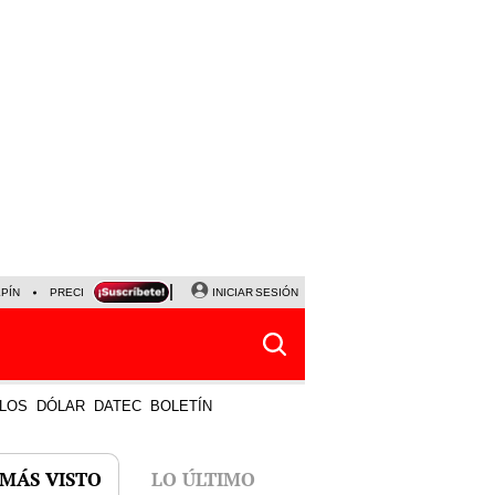
LPÍN
PRECIO DEL DÓLAR
CORTE DE LUZ
INICIAR SESIÓN
VIERNES 7 DE AGOSTO
ALBER
LOS
DÓLAR
DATEC
BOLETÍN
 MÁS VISTO
LO ÚLTIMO