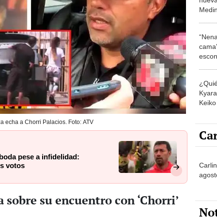
Medin
“Nena
cama”
escon
los E
¿Quié
Kyara 
Keiko 
contra
a echa a Chorri Palacios. Foto: ATV
Car
boda pese a infidelidad:
Carlin
us votos
agost
 sobre su encuentro con ‘Chorri’
No