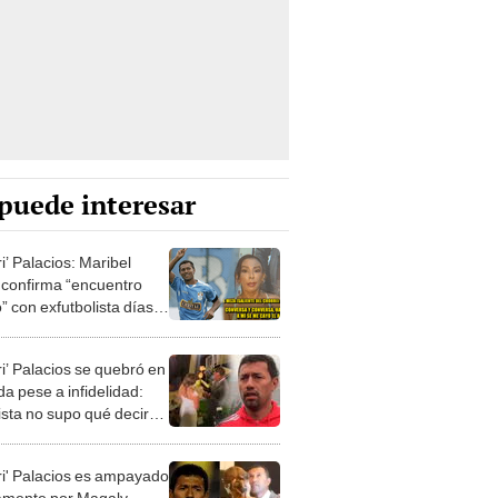
puede interesar
i’ Palacios: Maribel
confirma “encuentro
” con exfutbolista días
 de su boda
ri’ Palacios se quebró en
a pese a infidelidad:
ista no supo qué decir
s votos
ri' Palacios es ampayado
mente por Magaly