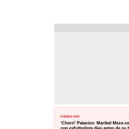
PUEDES VER:
‘Chorri’ Palacios: Maribel Meza c
con exfutbolista días antes de su