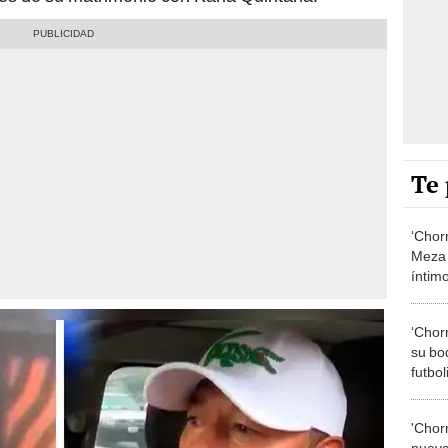
Te 
‘Chorr
Meza 
íntimo
antes
‘Chor
su bod
futbol
en su
'Chor
nueva