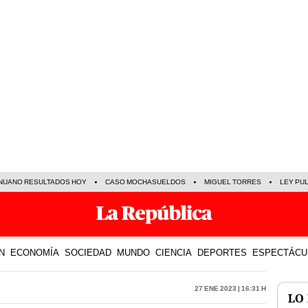
NUANO RESULTADOS HOY
CASO MOCHASUELDOS
MIGUEL TORRES
LEY PU
N
ECONOMÍA
SOCIEDAD
MUNDO
CIENCIA
DEPORTES
ESPECTÁCU
27 Ene 2023 | 16:31 h
LO