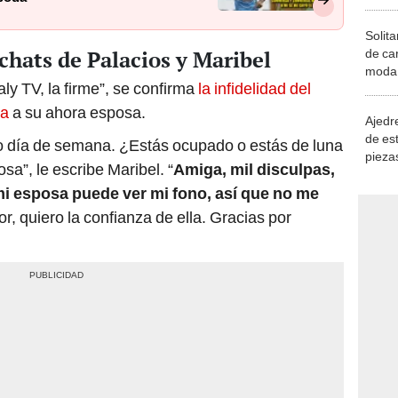
Solita
hats de Palacios y Maribel
de ca
moda.
ly TV, la firme”, se confirma
la infidelidad del
demue
na
a su ahora esposa.
Ajedre
de es
do día de semana. ¿Estás ocupado o estás de luna
piezas
a”, le escribe Maribel. “
Amiga, mil disculpas,
consi
mi esposa puede ver mi fono, así que no me
vor, quiero la confianza de ella. Gracias por