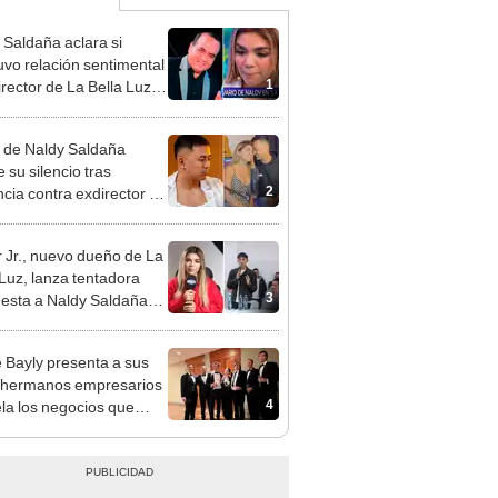
 Saldaña aclara si
vo relación sentimental
1
irector de La Bella Luz
denunciarlo por
ientos: “Me parece muy
 de Naldy Saldaña
 su silencio tras
2
cia contra exdirector de
lla Luz: "Tiene todo mi
o"
 Jr., nuevo dueño de La
 Luz, lanza tentadora
3
esta a Naldy Saldaña
denuncia por
ientos: “Va a haber otro
 Bayly presenta a sus
e ley”
 hermanos empresarios
4
ela los negocios que
an: “Yo mismo, bueno
nada”