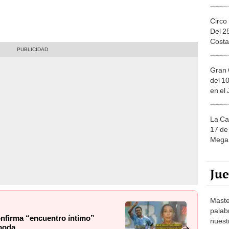
Circo
Del 2
Costa
Gran 
del 10
en el
La Ca
17 de 
Mega 
Ju
Maste
palab
onfirma “encuentro íntimo”
nuest
 boda