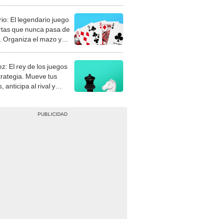
rio: El legendario juego
rtas que nunca pasa de
 Organiza el mazo y
stra tu habilidad.
z: El rey de los juegos
trategia. Mueve tus
, anticipa al rival y
gue el jaque mate.