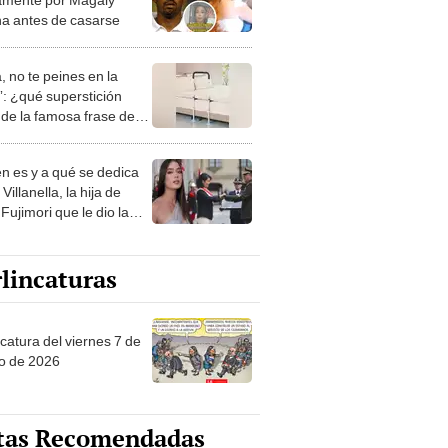
a antes de casarse
, no te peines en la
: ¿qué superstición
de la famosa frase de
nanitos Verdes?
n es y a qué se dedica
Villanella, la hija de
Fujimori que le dio la
 a nivel nacional?
lincaturas
catura del viernes 7 de
o de 2026
tas Recomendadas