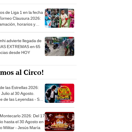
os de Liga 1 en la fecha
 Torneo Clausura 2026:
amación, horarios y
 ver
hi advierte llegada de
IAS EXTREMAS en 65
ncias desde HOY
mos al Circo!
de las Estrellas 2026:
 Julio al 30 Agosto.
e de las Leyendas - San
l
 Montecarlo 2026: Del 17
io hasta el 30 Agosto en
o Militar - Jesús María