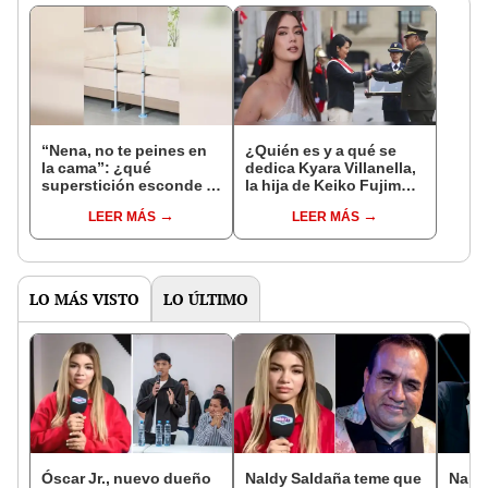
“Nena, no te peines en
¿Quién es y a qué se
la cama”: ¿qué
dedica Kyara Villanella,
superstición esconde la
la hija de Keiko Fujimori
famosa frase de los
que le dio la contra a
LEER MÁS
LEER MÁS
Enanitos Verdes?
nivel nacional?
LO MÁS VISTO
LO ÚLTIMO
Óscar Jr., nuevo dueño
Naldy Saldaña teme que
Naldy