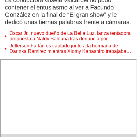
La conductora Gisela Valcárcel no pudo
contener el entusiasmo al ver a Facundo
González en la final de “El gran show” y le
dedicó unas tiernas palabras frente a cámaras.
Óscar Jr., nuevo dueño de La Bella Luz, lanza tentadora
propuesta a Naldy Saldaña tras denuncia por
tocamientos
Jefferson Farfán es captado junto a la hermana de
Darinka Ramírez mientras Xiomy Kanashiro trabajaba:
“Él tiene sus…”