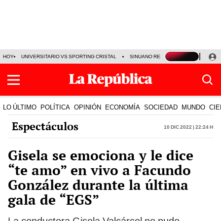
HOY
UNIVERSITARIO VS SPORTING CRISTAL
SINUANO RESULTADOS HOY
CA
LO ÚLTIMO
POLÍTICA
OPINIÓN
ECONOMÍA
SOCIEDAD
MUNDO
CIE
Espectáculos
10 Dic 2022 | 22:24 h
Gisela se emociona y le dice
“te amo” en vivo a Facundo
González durante la última
gala de “EGS”