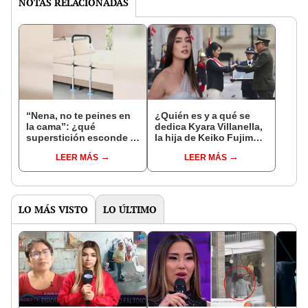
NOTAS RELACIONADAS
“Nena, no te peines en
¿Quién es y a qué se
la cama”: ¿qué
dedica Kyara Villanella,
superstición esconde la
la hija de Keiko Fujimori
famosa frase de los
que le dio la contra a
LEER MÁS
LEER MÁS
Enanitos Verdes?
nivel nacional?
LO MÁS VISTO
LO ÚLTIMO