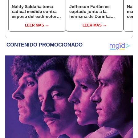
Naldy Saldaña toma
Jefferson Farfán es
Naldy
radical medida contra
captado junto a la
mant
esposa del exdirector
hermana de Darinka
senti
de La Bella Luz tras
Ramírez mientras Xiomy
de La
LEER MÁS
LEER MÁS
acusarla de tener
Kanashiro trabajaba: “Él
denun
relación con él: “Es
tiene sus…”
toca
bastante grave”
pare