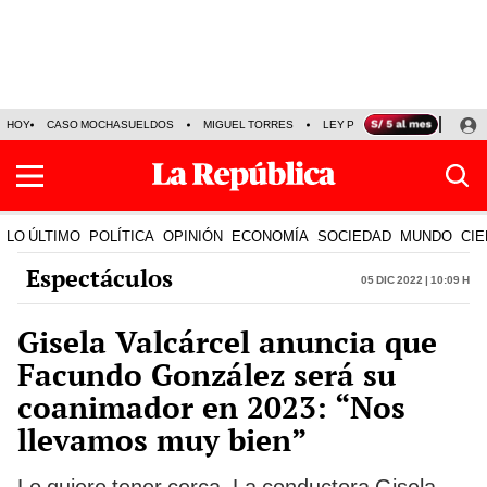
HOY
CASO MOCHASUELDOS
MIGUEL TORRES
LEY PULPÍN
PRECIO DEL
LO ÚLTIMO
POLÍTICA
OPINIÓN
ECONOMÍA
SOCIEDAD
MUNDO
CIE
Espectáculos
05 Dic 2022 | 10:09 h
Gisela Valcárcel anuncia que
Facundo González será su
coanimador en 2023: “Nos
llevamos muy bien”