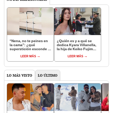
“Nena, no te peines en
¿Quién es y a qué se
la cama”: ¿qué
dedica Kyara Villanella,
superstición esconde la
la hija de Keiko Fujimori
famosa frase de los
que le dio la contra a
LEER MÁS
LEER MÁS
Enanitos Verdes?
nivel nacional?
LO MÁS VISTO
LO ÚLTIMO