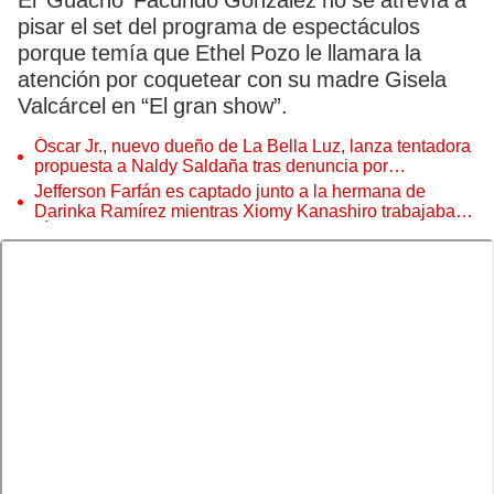
El ‘Guacho’ Facundo González no se atrevía a
pisar el set del programa de espectáculos
porque temía que Ethel Pozo le llamara la
atención por coquetear con su madre Gisela
Valcárcel en “El gran show”.
Óscar Jr., nuevo dueño de La Bella Luz, lanza tentadora
propuesta a Naldy Saldaña tras denuncia por
tocamientos
Jefferson Farfán es captado junto a la hermana de
Darinka Ramírez mientras Xiomy Kanashiro trabajaba:
“Él tiene sus…”