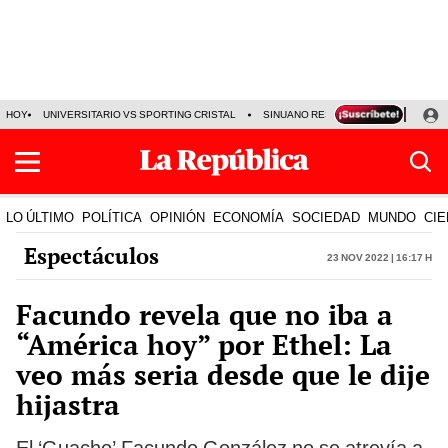
HOY
UNIVERSITARIO VS SPORTING CRISTAL
SINUANO RESULTADOS HOY
CA
LO ÚLTIMO
POLÍTICA
OPINIÓN
ECONOMÍA
SOCIEDAD
MUNDO
CIE
Espectáculos
23 Nov 2022 | 16:17 h
Facundo revela que no iba a
“América hoy” por Ethel: La
veo más seria desde que le dije
hijastra