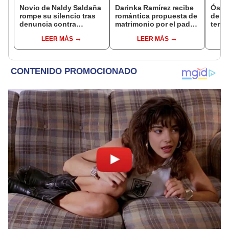
Novio de Naldy Saldaña
Darinka Ramírez recibe
Óscar
rompe su silencio tras
romántica propuesta de
de La
denuncia contra
matrimonio por el padre
tenta
exdirector de La Bella
de su hija: "Entre
Naldy
LEER MÁS
LEER MÁS
Luz: "Tiene todo mi
nervios, lágrimas y
denu
apoyo"
muchísima felicidad"
tocam
haber