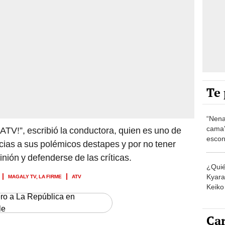
Te 
“Nena
cama”
ATV!”, escribió la conductora, quien es uno de
escon
cias a sus polémicos destapes y por no tener
los E
inión y defenderse de las críticas.
¿Quié
MAGALY TV, LA FIRME
ATV
Kyara 
Keiko 
ero a La República en
contra
le
Car