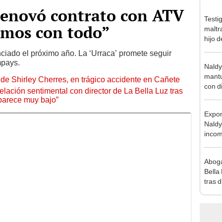
enovó contrato con ATV
Testi
amos con todo”
maltr
hijo 
Luz: 
nciado el próximo año. La ‘Urraca’ promete seguir
mpays.
Naldy
mantu
de Shirley Cherres, en trágico accidente en Cañete
con d
lación sentimental con director de La Bella Luz tras
tras 
parece muy bajo”
tocam
Expon
bajo”
Naldy
incom
La Bel
mano 
Aboga
Bella
tras d
compr
vivo