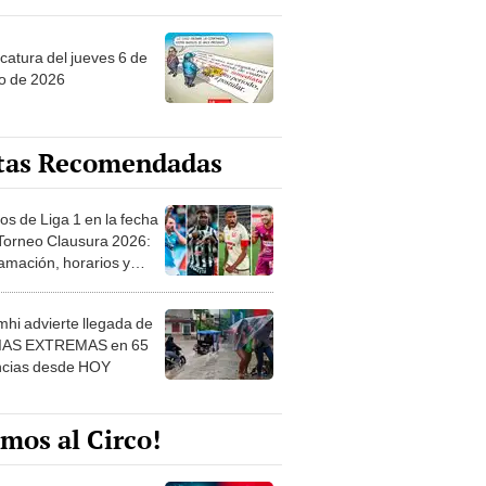
ncatura del jueves 6 de
o de 2026
tas Recomendadas
os de Liga 1 en la fecha
 Torneo Clausura 2026:
amación, horarios y
 ver
hi advierte llegada de
IAS EXTREMAS en 65
ncias desde HOY
mos al Circo!