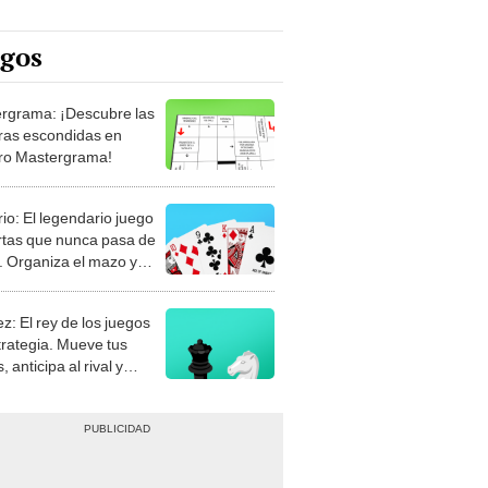
egos
rgrama: ¡Descubre las
ras escondidas en
ro Mastergrama!
rio: El legendario juego
rtas que nunca pasa de
 Organiza el mazo y
stra tu habilidad.
z: El rey de los juegos
trategia. Mueve tus
, anticipa al rival y
gue el jaque mate.