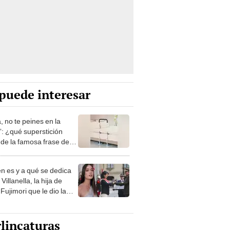
puede interesar
, no te peines en la
: ¿qué superstición
de la famosa frase de
nanitos Verdes?
n es y a qué se dedica
Villanella, la hija de
Fujimori que le dio la
 a nivel nacional?
lincaturas