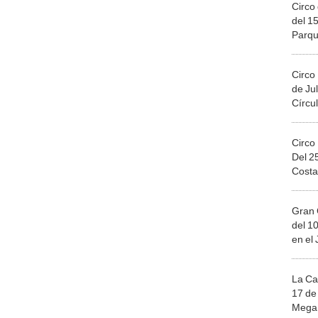
Circo 
del 15
Parqu
Migue
Circo
de Jul
Círcul
Circo
Del 2
Costa
Gran 
del 10
en el
La Ca
17 de 
Mega 