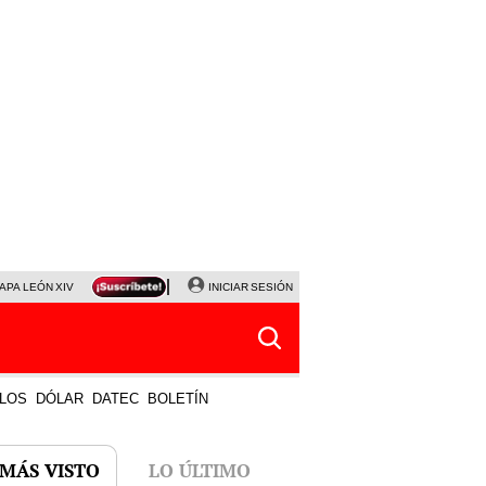
APA LEÓN XIV
NALDY SALDAÑA
INICIAR SESIÓN
LA BELLA LUZ
MAGALY MEDINA
HORÓS
LOS
DÓLAR
DATEC
BOLETÍN
 MÁS VISTO
LO ÚLTIMO