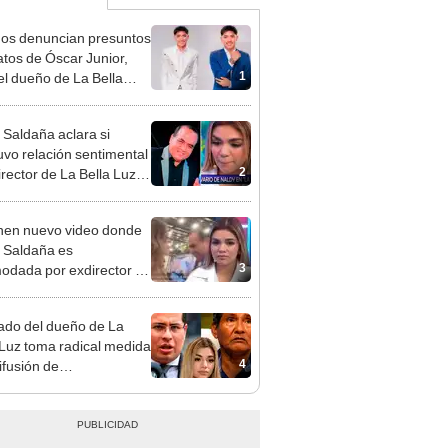
gos denuncian presuntos
atos de Óscar Junior,
1
del dueño de La Bella
"Humilla a los demás"
 Saldaña aclara si
vo relación sentimental
2
irector de La Bella Luz
denunciarlo por
ientos: “Me parece muy
en nuevo video donde
 Saldaña es
3
odada por exdirector de
la Luz: la agarra de la
sin su consentimiento
do del dueño de La
 Luz toma radical medida
4
ifusión de
ometedores audios en