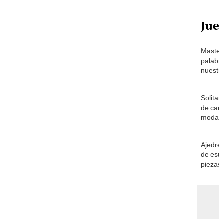
Ju
Maste
palab
nuest
Solita
de ca
moda.
demue
Ajedre
de es
piezas
consi