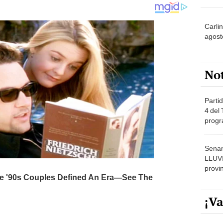
Carli
agost
No
Partid
4 del
progr
dónde
Senam
LLUV
provi
¡Va