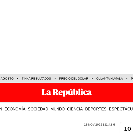
E AGOSTO
TINKA RESULTADOS
PRECIO DEL DÓLAR
OLLANTA HUMALA
P
N
ECONOMÍA
SOCIEDAD
MUNDO
CIENCIA
DEPORTES
ESPECTÁCU
19 Nov 2022 | 11:42 h
LO