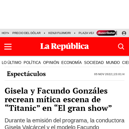
HOY
PRECIO DEL DÓLAR
KENJI FUJIMORI
PLAZA VEA
FERIADOS
KE
LO ÚLTIMO
POLÍTICA
OPINIÓN
ECONOMÍA
SOCIEDAD
MUNDO
CIE
Espectáculos
05 Nov 2022 | 23:01 h
Gisela y Facundo Gonzáles
recrean mítica escena de
“Titanic” en “El gran show”
Durante la emisión del programa, la conductora
Gisela Valcárcel y el modelo Facundo