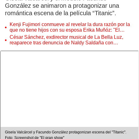
González se animaron a protagonizar una
romántica escena de la película “Titanic”.
Kenji Fujimori conmueve al revelar la dura razón por la
que no tiene hijos con su esposa Erika Muñóz: "El
proceso judicial"
César Sánchez, exdirector musical de La Bella Luz,
reaparece tras denuncia de Naldy Saldaña con
polémico pedido
Gisela Valcárcel y Facundo González protagonizan escena del "Titanic".
Foto: Screenshot de "El gran show"