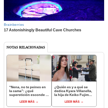
NOTAS RELACIONADAS
“Nena, no te peines en
¿Quién es y a qué se
la cama”: ¿qué
dedica Kyara Villanella,
superstición esconde la
la hija de Keiko Fujimori
famosa frase de los
que le dio la contra a
LEER MÁS
LEER MÁS
Enanitos Verdes?
nivel nacional?