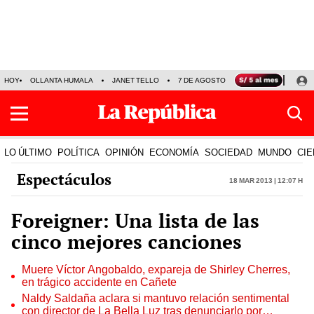
HOY
OLLANTA HUMALA
JANET TELLO
7 DE AGOSTO
TINKA RESULTADOS
LO ÚLTIMO
POLÍTICA
OPINIÓN
ECONOMÍA
SOCIEDAD
MUNDO
CIE
Espectáculos
18 Mar 2013 | 12:07 h
Foreigner: Una lista de las
cinco mejores canciones
Muere Víctor Angobaldo, expareja de Shirley Cherres,
en trágico accidente en Cañete
Naldy Saldaña aclara si mantuvo relación sentimental
con director de La Bella Luz tras denunciarlo por