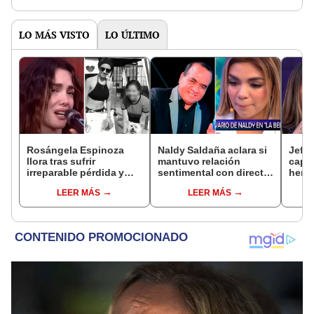
LO MÁS VISTO
LO ÚLTIMO
Rosángela Espinoza
Naldy Saldaña aclara si
Jeffe
llora tras sufrir
mantuvo relación
capta
irreparable pérdida y
sentimental con director
herm
comparte desgarrador
de La Bella Luz tras
Ramí
LEER MÁS
LEER MÁS
mensaje: "Descansa en
denunciarlo por
Kanas
paz, mi bebé"
tocamientos: “Me
tien
parece muy bajo”