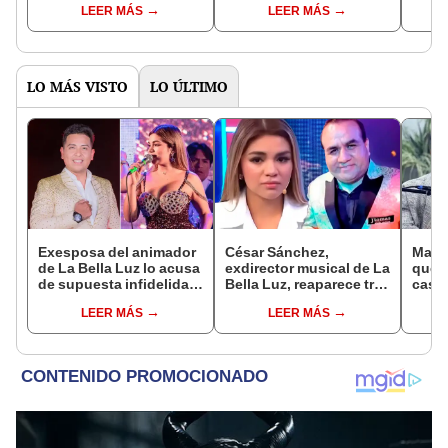
LEER MÁS
LEER MÁS
que nos pasó con ella
poco niños"
fores
fue devastador”
LO MÁS VISTO
LO ÚLTIMO
Exesposa del animador
César Sánchez,
Mario
de La Bella Luz lo acusa
exdirector musical de La
qué n
de supuesta infidelidad
Bella Luz, reaparece tras
casa
con Naldy Saldaña y
denuncia de Naldy
Rivad
LEER MÁS
LEER MÁS
expone chats
Saldaña con polémico
anula
pedido: "Pido respetar
matri
la presunción de
se di
inocencia"