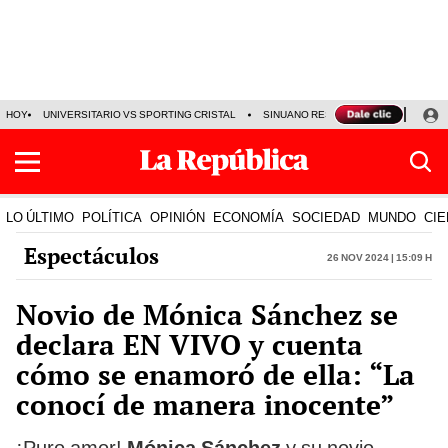
HOY
UNIVERSITARIO VS SPORTING CRISTAL
SINUANO RESULTADOS HOY
CA
LO ÚLTIMO
POLÍTICA
OPINIÓN
ECONOMÍA
SOCIEDAD
MUNDO
CIE
Espectáculos
26 Nov 2024 | 15:09 h
Novio de Mónica Sánchez se
declara EN VIVO y cuenta
cómo se enamoró de ella: “La
conocí de manera inocente”