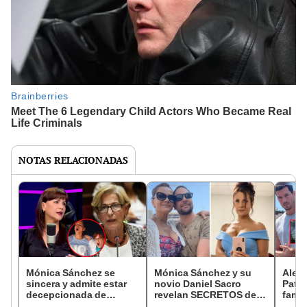
NOTAS RELACIONADAS
Mónica Sánchez se
Mónica Sánchez y su
Aleja
sincera y admite estar
novio Daniel Sacro
Patri
decepcionada de
revelan SECRETOS de la
famo
Susana Villarán: “Lo
relación: "Somos un
prote