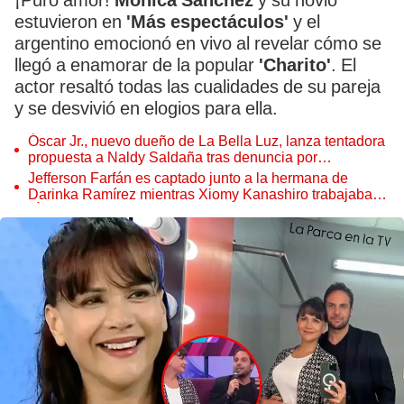
¡Puro amor!
Mónica Sánchez
y su novio
estuvieron en
'Más espectáculos'
y el
argentino emocionó en vivo al revelar cómo se
llegó a enamorar de la popular
'Charito'
. El
actor resaltó todas las cualidades de su pareja
y se desvivió en elogios para ella.
Óscar Jr., nuevo dueño de La Bella Luz, lanza tentadora
propuesta a Naldy Saldaña tras denuncia por
tocamientos
Jefferson Farfán es captado junto a la hermana de
Darinka Ramírez mientras Xiomy Kanashiro trabajaba:
“Él tiene sus…”