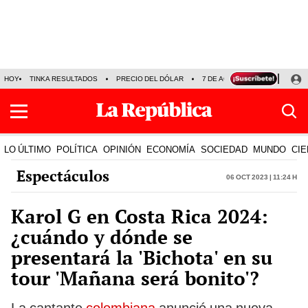
HOY
TINKA RESULTADOS
PRECIO DEL DÓLAR
7 DE AGOSTO
OLLANTA H
LO ÚLTIMO
POLÍTICA
OPINIÓN
ECONOMÍA
SOCIEDAD
MUNDO
CIE
Espectáculos
06 Oct 2023 | 11:24 h
Karol G en Costa Rica 2024:
¿cuándo y dónde se
presentará la 'Bichota' en su
tour 'Mañana será bonito'?