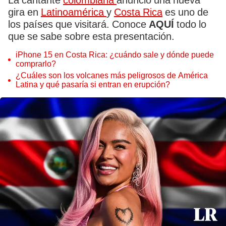
La cantante
colombiana
anunció una nueva
gira en
Latinoamérica
y
Costa Rica
es uno de
los países que visitará. Conoce
AQUÍ
todo lo
que se sabe sobre esta presentación.
iPhone 15 en Costa Rica: ¿cuándo sale y dónde puede
comprarlo?
¿Cuáles son los volcanes más peligrosos de América
Latina y qué pasaría si entran en erupción?