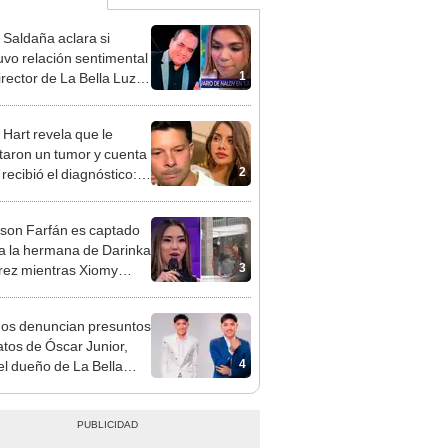
 Saldaña aclara si
vo relación sentimental
1
irector de La Bella Luz
denunciarlo por
ientos: “Me parece muy
 Hart revela que le
taron un tumor y cuenta
2
recibió el diagnóstico:
res muy fuertes..."
rson Farfán es captado
 a la hermana de Darinka
3
ez mientras Xiomy
hiro trabajaba: “Él tiene
”
gos denuncian presuntos
atos de Óscar Junior,
4
del dueño de La Bella
"Humilla a los demás"