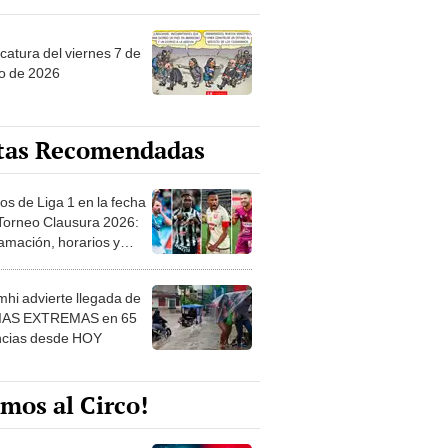
catura del viernes 7 de
o de 2026
tas Recomendadas
os de Liga 1 en la fecha
 Torneo Clausura 2026:
amación, horarios y
 ver
hi advierte llegada de
IAS EXTREMAS en 65
ncias desde HOY
mos al Circo!