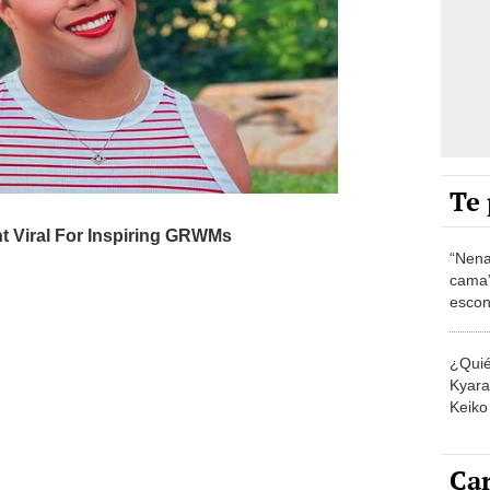
Te 
“Nena
cama”
escon
los E
¿Quié
Kyara 
Keiko 
contra
Car