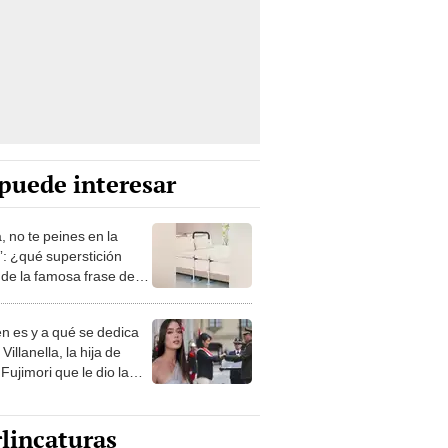
puede interesar
, no te peines en la
: ¿qué superstición
de la famosa frase de
nanitos Verdes?
n es y a qué se dedica
Villanella, la hija de
Fujimori que le dio la
 a nivel nacional?
lincaturas