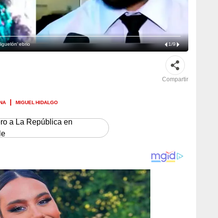
iguelón' ebrio
1
/
9
Compartir
NA
MIGUEL HIDALGO
ero a La República en
le