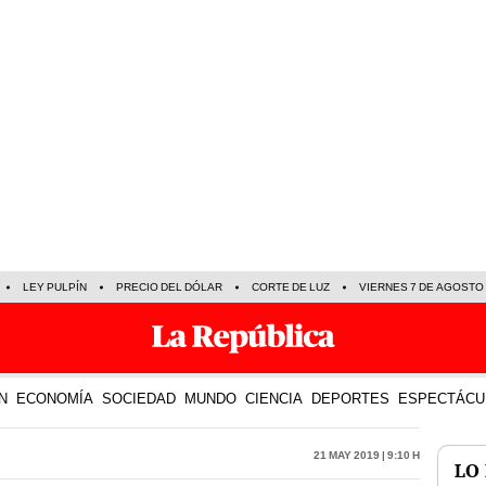
LEY PULPÍN
PRECIO DEL DÓLAR
CORTE DE LUZ
VIERNES 7 DE AGOSTO
N
ECONOMÍA
SOCIEDAD
MUNDO
CIENCIA
DEPORTES
ESPECTÁCU
21 May 2019 | 9:10 h
LO