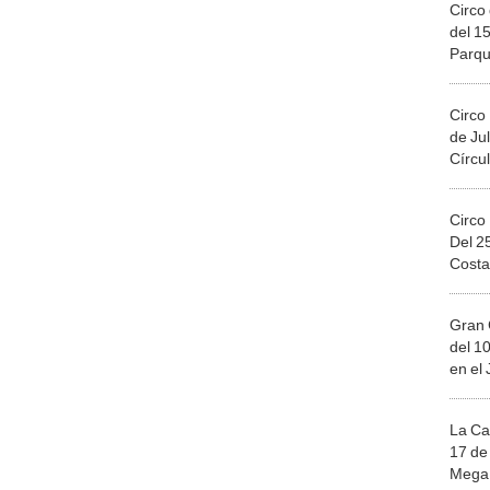
Circo 
del 15
Parqu
Migue
Circo
de Jul
Círcul
Circo
Del 2
Costa
Gran 
del 10
en el
La Ca
17 de 
Mega 