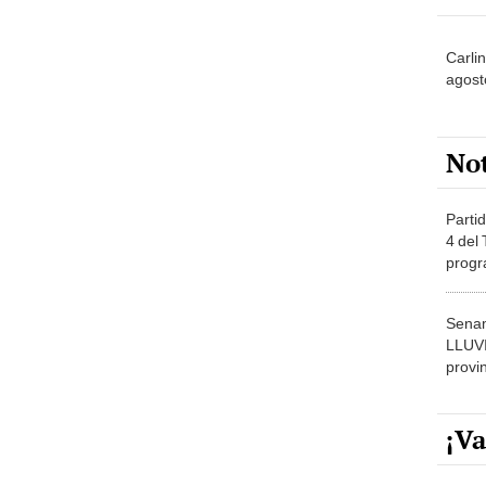
Carlin
agost
No
Partid
4 del
progr
dónde
Senam
LLUV
provi
¡Va