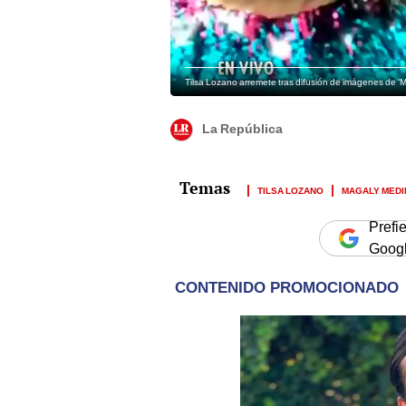
Tilsa Lozano arremete tras difusión de imágenes de 'M
La República
TILSA LOZANO
MAGALY MEDI
Prefi
Goog