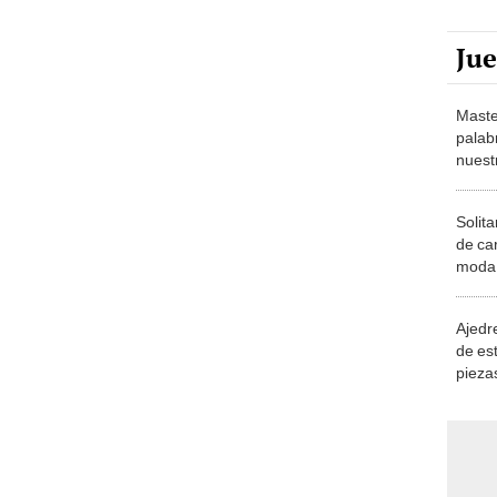
Ju
Maste
palab
nuest
Solita
de ca
moda.
demue
Ajedre
de es
piezas
consi