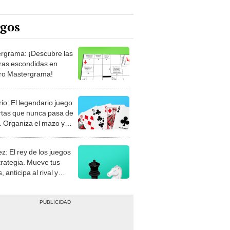
egos
rgrama: ¡Descubre las
ras escondidas en
ro Mastergrama!
rio: El legendario juego
rtas que nunca pasa de
 Organiza el mazo y
stra tu habilidad.
z: El rey de los juegos
trategia. Mueve tus
, anticipa al rival y
gue el jaque mate.