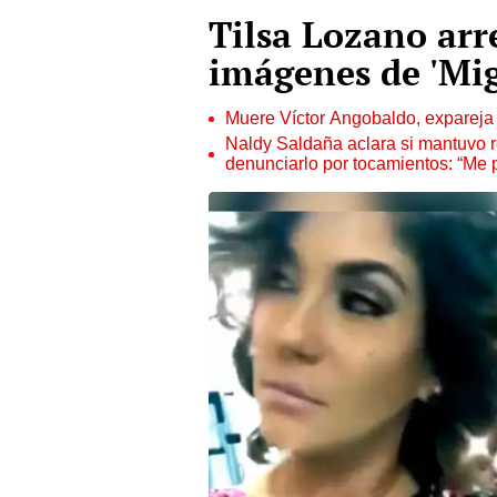
Tilsa Lozano arr
imágenes de 'Mig
Muere Víctor Angobaldo, expareja 
Naldy Saldaña aclara si mantuvo re
denunciarlo por tocamientos: “Me 