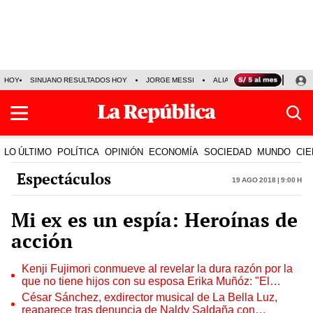
HOY
SINUANO RESULTADOS HOY
JORGE MESSI
ALIANZA LIMA VS SPORT BO
LO ÚLTIMO
POLÍTICA
OPINIÓN
ECONOMÍA
SOCIEDAD
MUNDO
CIE
Espectáculos
19 Ago 2018 | 9:00 h
Mi ex es un espía: Heroínas de
acción
Kenji Fujimori conmueve al revelar la dura razón por la
que no tiene hijos con su esposa Erika Muñóz: "El
proceso judicial"
César Sánchez, exdirector musical de La Bella Luz,
reaparece tras denuncia de Naldy Saldaña con