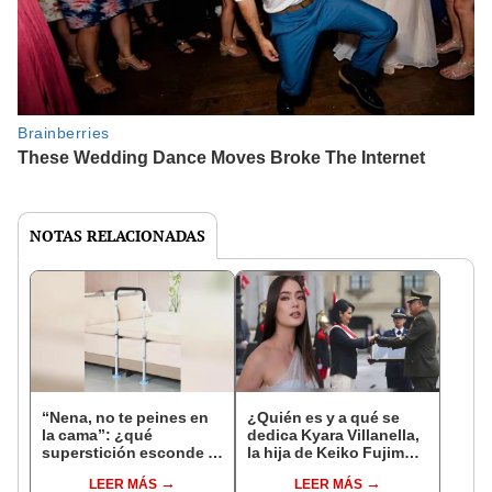
NOTAS RELACIONADAS
“Nena, no te peines en
¿Quién es y a qué se
la cama”: ¿qué
dedica Kyara Villanella,
superstición esconde la
la hija de Keiko Fujimori
famosa frase de los
que le dio la contra a
LEER MÁS
LEER MÁS
Enanitos Verdes?
nivel nacional?