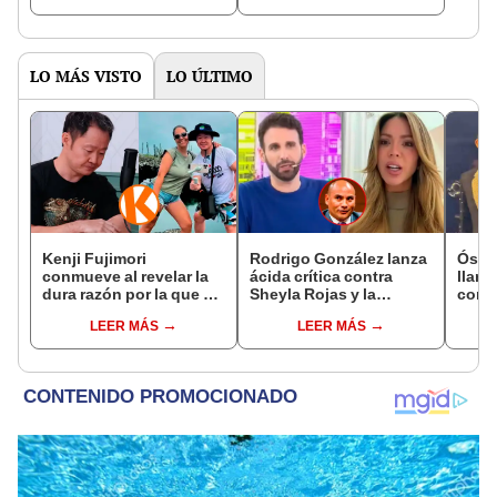
LO MÁS VISTO
LO ÚLTIMO
Kenji Fujimori
Rodrigo González lanza
Ósca
conmueve al revelar la
ácida crítica contra
llant
dura razón por la que no
Sheyla Rojas y la
conci
tiene hijos con su
cuestiona por su
Luz e
LEER MÁS
LEER MÁS
esposa Erika Muñóz: "El
relación con su hijo: "Te
denu
proceso judicial"
has dedicado a buscar
Sald
marido millonario"