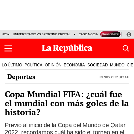
HOY
UNIVERSITARIO VS SPORTING CRISTAL
CASO MOCHASUELDOS
MIGUEL
LO ÚLTIMO
POLÍTICA
OPINIÓN
ECONOMÍA
SOCIEDAD
MUNDO
CIE
Deportes
09 Nov 2022 | 8:14 h
Copa Mundial FIFA: ¿cuál fue
el mundial con más goles de la
historia?
Previo al inicio de la Copa del Mundo de Qatar
2022, recordamos cuál ha sido el torneo en el