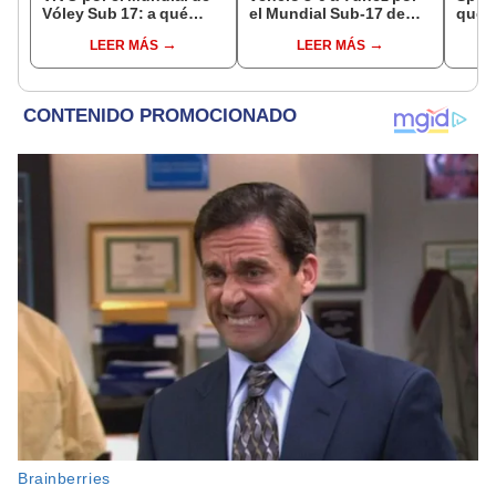
Vóley Sub 17: a qué
el Mundial Sub-17 de
qué h
hora y dónde ver el
Vóley 2026
parti
LEER MÁS
LEER MÁS
partido de la fecha 2
Claus
2026