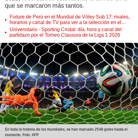
que se marcaron más tantos.
Fixture de Perú en el Mundial de Vóley Sub 17: rivales,
horarios y canal de TV para ver a la selección en el
torneo
Universitario - Sporting Cristal: día, hora y canal del
partidazo por el Torneo Clausura de la Liga 1 2026
En toda la historia de los mundiales, se han marcado 2548 goles hasta el
momento. Foto: AFP