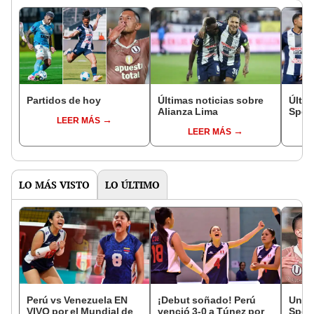
Partidos de hoy
Últimas noticias sobre
Últim
Alianza Lima
Sport
LEER MÁS
LEER MÁS
LO MÁS VISTO
LO ÚLTIMO
Perú vs Venezuela EN
¡Debut soñado! Perú
Unive
VIVO por el Mundial de
venció 3-0 a Túnez por
Sport