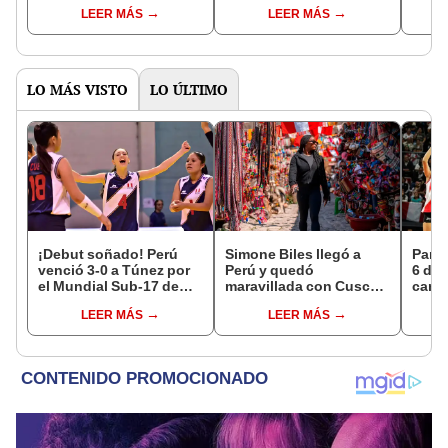
Béisbol 2025: horario y
semifinales de la
LEER MÁS
LEER MÁS
transmisión vía Tele
Baseball Champions
Rebelde EN VIVO
League 2025
LO MÁS VISTO
LO ÚLTIMO
¡Debut soñado! Perú
Simone Biles llegó a
Parti
venció 3-0 a Túnez por
Perú y quedó
6 de 
el Mundial Sub-17 de
maravillada con Cusco:
canal
Vóley 2026
"Estoy encantada con
EN V
LEER MÁS
LEER MÁS
lo hermoso que es este
país"