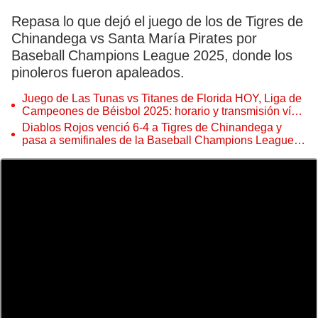
Repasa lo que dejó el juego de los de Tigres de
Chinandega vs Santa María Pirates por
Baseball Champions League 2025, donde los
pinoleros fueron apaleados.
Juego de Las Tunas vs Titanes de Florida HOY, Liga de
Campeones de Béisbol 2025: horario y transmisión vía
Tele Rebelde EN VIVO
Diablos Rojos venció 6-4 a Tigres de Chinandega y
pasa a semifinales de la Baseball Champions League
2025