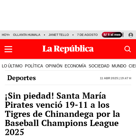
HOY
OLLANTA HUMALA
JANET TELLO
7 DE AGOSTO
TINKA RESULTADOS
LO ÚLTIMO
POLÍTICA
OPINIÓN
ECONOMÍA
SOCIEDAD
MUNDO
CIE
Deportes
11 Abr 2025 | 19:47 h
¡Sin piedad! Santa María
Pirates venció 19-11 a los
Tigres de Chinandega por la
Baseball Champions League
2025