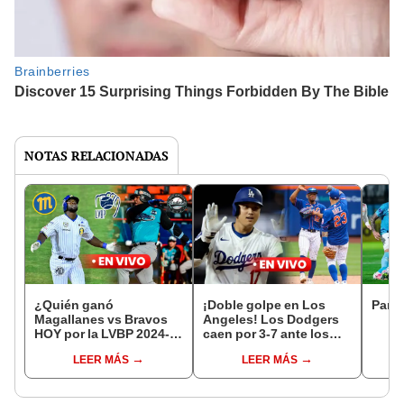
NOTAS RELACIONADAS
¿Quién ganó
¡Doble golpe en Los
Parti
Magallanes vs Bravos
Angeles! Los Dodgers
HOY por la LVBP 2024-
caen por 3-7 ante los
25? Resultado del juego
Mets y se quedan sin
LEER MÁS
LEER MÁS
de béisbol en Valencia
récord en los playoffs
MLB