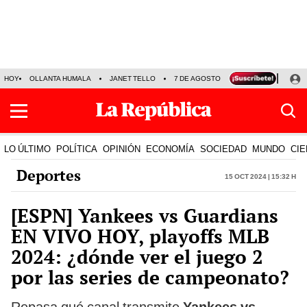
HOY
OLLANTA HUMALA
JANET TELLO
7 DE AGOSTO
TINKA RESULTADOS
LO ÚLTIMO
POLÍTICA
OPINIÓN
ECONOMÍA
SOCIEDAD
MUNDO
CIE
Deportes
15 Oct 2024 | 15:32 h
[ESPN] Yankees vs Guardians
EN VIVO HOY, playoffs MLB
2024: ¿dónde ver el juego 2
por las series de campeonato?