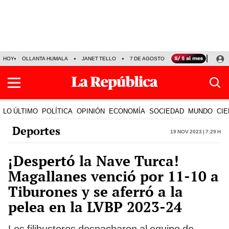
HOY
OLLANTA HUMALA
JANET TELLO
7 DE AGOSTO
TINKA RESULTADOS
LO ÚLTIMO
POLÍTICA
OPINIÓN
ECONOMÍA
SOCIEDAD
MUNDO
CIE
Deportes
19 Nov 2023 | 7:29 h
¡Despertó la Nave Turca!
Magallanes venció por 11-10 a
Tiburones y se aferró a la
pelea en la LVBP 2023-24