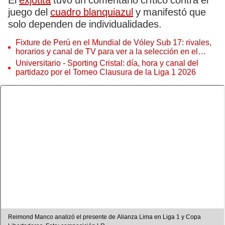
El
exjotita
tuvo un comentario crítico contra el
juego del
cuadro blanquiazul
y manifestó que
solo dependen de individualidades.
Fixture de Perú en el Mundial de Vóley Sub 17: rivales,
horarios y canal de TV para ver a la selección en el
torneo
Universitario - Sporting Cristal: día, hora y canal del
partidazo por el Torneo Clausura de la Liga 1 2026
Reimond Manco analizó el presente de Alianza Lima en Liga 1 y Copa