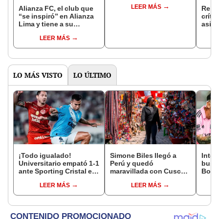
Libertadores
LEER MÁS
Alianza FC, el club que
Rebag
“se inspiró” en Alianza
críti
Lima y tiene a su
asist
presidente bajo arresto
previ
LEER MÁS
Liber
LO MÁS VISTO
LO ÚLTIMO
¡Todo igualado!
Simone Biles llegó a
Inter
Universitario empató 1-1
Perú y quedó
busca
ante Sporting Cristal en
maravillada con Cusco:
Bota
el estadio Monumental
"Estoy encantada con
ficha
LEER MÁS
LEER MÁS
por el Torneo Clausura
lo hermoso que es este
Juni
de la Liga 1 2026
país"