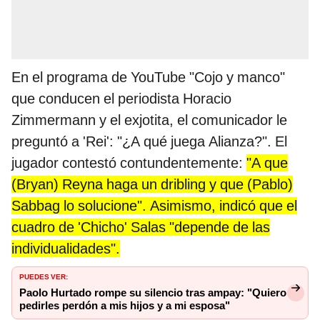
En el programa de YouTube "Cojo y manco"
que conducen el periodista Horacio
Zimmermann y el exjotita, el comunicador le
preguntó a 'Rei': "¿A qué juega Alianza?". El
jugador contestó contundentemente:
"A que
(Bryan) Reyna haga un dribling y que (Pablo)
Sabbag lo solucione". Asimismo, indicó que el
cuadro de 'Chicho' Salas "depende de las
individualidades".
PUEDES VER:
Paolo Hurtado rompe su silencio tras ampay: "Quiero
pedirles perdón a mis hijos y a mi esposa"