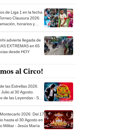
os de Liga 1 en la fecha
 Torneo Clausura 2026:
amación, horarios y
 ver
hi advierte llegada de
IAS EXTREMAS en 65
ncias desde HOY
mos al Circo!
de las Estrellas 2026:
 Julio al 30 Agosto.
e de las Leyendas - San
l
 Montecarlo 2026: Del 17
io hasta el 30 Agosto en
o Militar - Jesús María