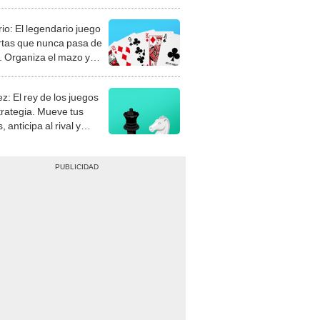
rio: El legendario juego
rtas que nunca pasa de
 Organiza el mazo y
stra tu habilidad.
z: El rey de los juegos
trategia. Mueve tus
, anticipa al rival y
gue el jaque mate.