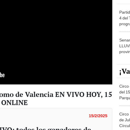
Partid
4 del
progr
dónde
Senam
LLUV
provi
¡Va
Circo 
del 15
romo de Valencia EN VIVO HOY, 15
Parqu
V ONLINE
Migue
Circo
15/2/2025
de Jul
Círcul
IVO: todos los ganadores de