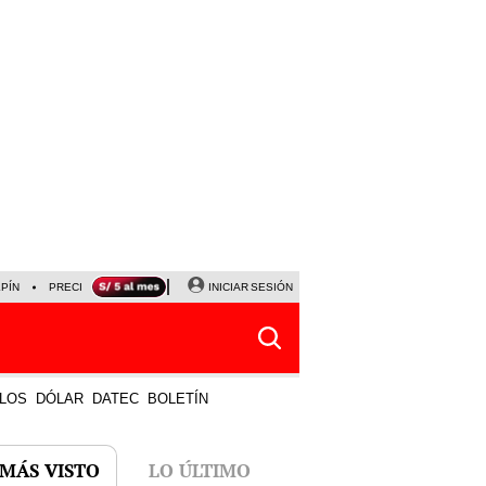
LPÍN
PRECIO DEL DÓLAR
CORTE DE LUZ
INICIAR SESIÓN
VIERNES 7 DE AGOSTO
ALBER
LOS
DÓLAR
DATEC
BOLETÍN
 MÁS VISTO
LO ÚLTIMO