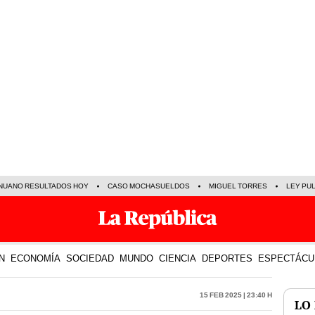
NUANO RESULTADOS HOY
CASO MOCHASUELDOS
MIGUEL TORRES
LEY PU
N
ECONOMÍA
SOCIEDAD
MUNDO
CIENCIA
DEPORTES
ESPECTÁCU
15 Feb 2025 | 23:40 h
LO