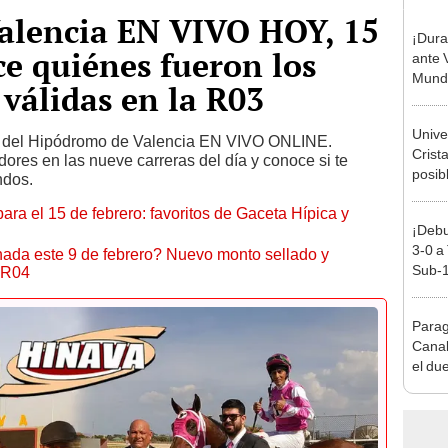
Valencia EN VIVO HOY, 15
¡Dura
ce quiénes fueron los
ante 
Mundi
 válidas en la R03
Unive
y6 del Hipódromo de Valencia EN VIVO ONLINE.
Crist
ores en las nueve carreras del día y conoce si te
posib
ndos.
pronó
ara el 15 de febrero: favoritos de Gaceta Hípica y
dónde
¡Debu
Torne
3-0 a
ada este 9 de febrero? Nuevo monto sellado y
Sub-1
 R04
Parag
Canal
el due
Qatar