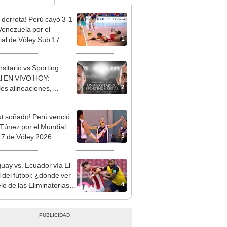
 derrota! Perú cayó 3-1
Venezuela por el
1
al de Vóley Sub 17
rsitario vs Sporting
al EN VIVO HOY:
2
les alineaciones,
stico, hora y canal
 ver partido por el
t soñado! Perú venció
o Clausura 2026
 Túnez por el Mundial
3
7 de Vóley 2026
uay vs. Ecuador vía El
 del fútbol: ¿dónde ver
4
lo de las Eliminatorias
 2022?