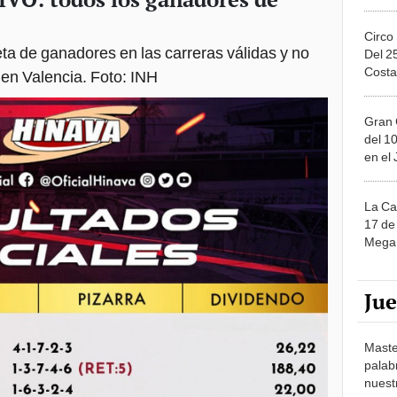
Circo
ta de ganadores en las carreras válidas y no
Del 2
Costa
 en Valencia. Foto: INH
Gran 
del 10
en el
La Ca
17 de 
Mega 
Ju
Maste
palab
nuest