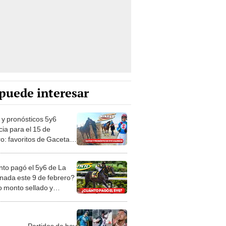
puede interesar
 y pronósticos 5y6
cia para el 15 de
ro: favoritos de Gaceta
a y Línea Brava para la
to pagó el 5y6 de La
nada este 9 de febrero?
 monto sellado y
endos del INH OFICIAL
 R04
Partidos de hoy