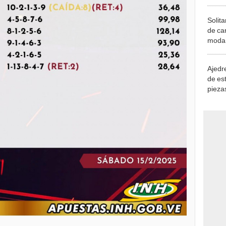
Solita
de ca
moda.
demue
Ajedre
de es
piezas
consi