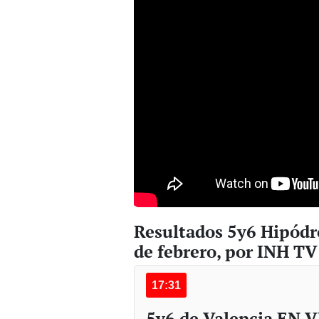
Resultados 5y6 Hipód
de febrero, por INH T
17:31
5y6 de Valencia EN V