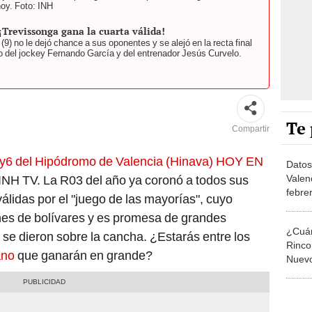
hoy. Foto: INH
¡Trevissonga gana la cuarta válida!
9) no le dejó chance a sus oponentes y se alejó en la recta final
o del jockey Fernando García y del entrenador Jesús Curvelo.
Te 
Compartir
y6 del Hipódromo de Valencia (Hinava) HOY EN
Datos
Valen
 INH TV. La R03 del año ya coronó a todos sus
febre
álidas por el "juego de las mayorías", cuyo
Hípic
nes de bolívares y es promesa de grandes
R03
¿Cuán
 se dieron sobre la cancha. ¿Estarás entre los
Rinco
ano
que ganarán en grande?
Nuevo
divid
en la