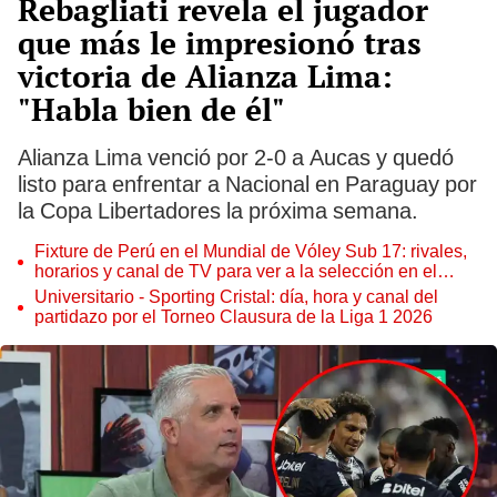
Rebagliati revela el jugador
que más le impresionó tras
victoria de Alianza Lima:
"Habla bien de él"
Alianza Lima venció por 2-0 a Aucas y quedó
listo para enfrentar a Nacional en Paraguay por
la Copa Libertadores la próxima semana.
Fixture de Perú en el Mundial de Vóley Sub 17: rivales,
horarios y canal de TV para ver a la selección en el
torneo
Universitario - Sporting Cristal: día, hora y canal del
partidazo por el Torneo Clausura de la Liga 1 2026