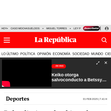
HOY
CASO MOCHASUELDOS
MIGUEL TORRES
LEY PULPÍN
PRECIO DEL
LO ÚLTIMO
POLÍTICA
OPINIÓN
ECONOMÍA
SOCIEDAD
MUNDO
CIE
EN VIVO
Keiko otorga
salvoconducto a Betssy
Chávez y renuevan
Petroperú | Sin Guion con
Rosa María Palacios
Deportes
01 Feb 2025 | 7:41 h