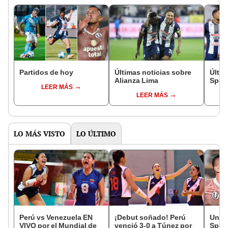
Partidos de hoy
Últimas noticias sobre
Últim
Alianza Lima
Sport
LEER MÁS
LEER MÁS
LO MÁS VISTO
LO ÚLTIMO
Perú vs Venezuela EN
¡Debut soñado! Perú
Unive
VIVO por el Mundial de
venció 3-0 a Túnez por
Sport