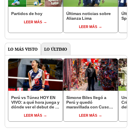
Partidos de hoy
Últimas noticias sobre
Últim
Alianza Lima
Sport
LEER MÁS
LEER MÁS
LO MÁS VISTO
LO ÚLTIMO
Perú vs Túnez HOY EN
Simone Biles llegó a
Unive
VIVO: a qué hora juega y
Perú y quedó
Crist
dónde ver el debut de la
maravillada con Cusco:
del p
selección en el Mundial
"Estoy encantada con
Torne
LEER MÁS
LEER MÁS
Sub 17 de Vóley 2026
lo hermoso que es este
Liga 
país"