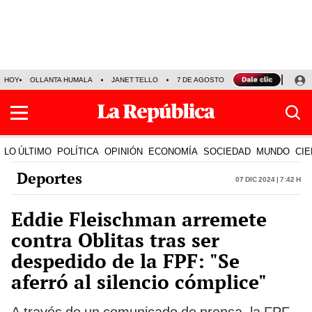
HOY
OLLANTA HUMALA
JANET TELLO
7 DE AGOSTO
TINKA RESULTADOS
LO ÚLTIMO
POLÍTICA
OPINIÓN
ECONOMÍA
SOCIEDAD
MUNDO
CIE
Deportes
07 Dic 2024 | 7:42 h
Eddie Fleischman arremete
contra Oblitas tras ser
despedido de la FPF: "Se
aferró al silencio cómplice"