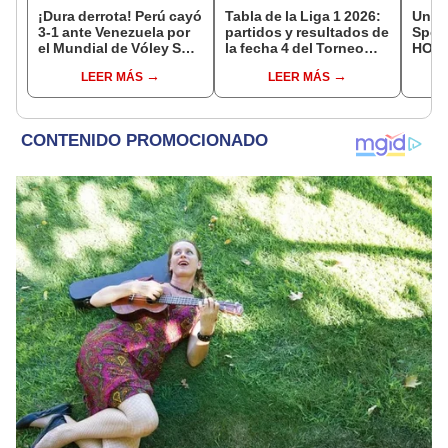
¡Dura derrota! Perú cayó
Tabla de la Liga 1 2026:
Unive
3-1 ante Venezuela por
partidos y resultados de
Sport
el Mundial de Vóley Sub
la fecha 4 del Torneo
HOY: 
17
Clausura y posiciones
tv dó
LEER MÁS
LEER MÁS
del Acumulado
de ho
Clau