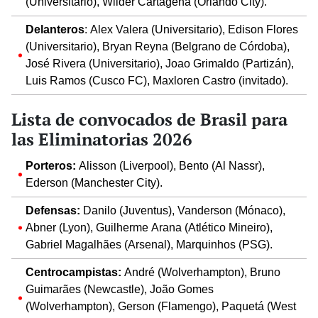
(Universitario), Wilder Cartagena (Orlando City).
Delanteros
: Alex Valera (Universitario), Edison Flores
(Universitario), Bryan Reyna (Belgrano de Córdoba),
José Rivera (Universitario), Joao Grimaldo (Partizán),
Luis Ramos (Cusco FC), Maxloren Castro (invitado).
Lista de convocados de Brasil para
las Eliminatorias 2026
Porteros:
Alisson (Liverpool), Bento (Al Nassr),
Ederson (Manchester City).
Defensas:
Danilo (Juventus), Vanderson (Mónaco),
Abner (Lyon), Guilherme Arana (Atlético Mineiro),
Gabriel Magalhães (Arsenal), Marquinhos (PSG).
Centrocampistas:
André (Wolverhampton), Bruno
Guimarães (Newcastle), João Gomes
(Wolverhampton), Gerson (Flamengo), Paquetá (West