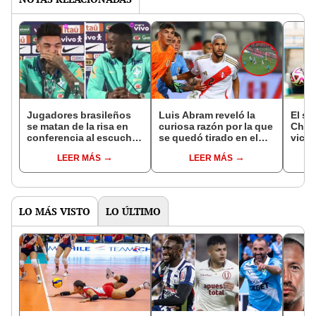
Jugadores brasileños
Luis Abram reveló la
El se
se matan de la risa en
curiosa razón por la que
Chris
conferencia al escuchar
se quedó tirado en el
victo
"Perú" previo al partido
gol de Araujo en el Perú
peru
LEER MÁS
LEER MÁS
de Eliminatorias
vs Uruguay
LO MÁS VISTO
LO ÚLTIMO