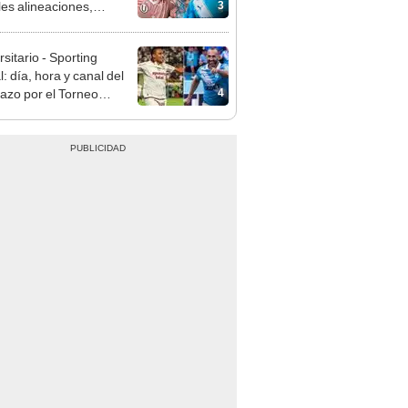
3
les alineaciones,
stico, hora y canal
 ver partido por el
sitario - Sporting
o Clausura 2026
l: día, hora y canal del
4
dazo por el Torneo
ura de la Liga 1 2026