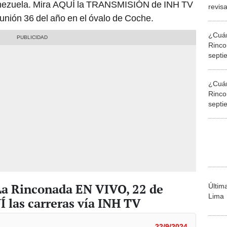
enezuela. Mira AQUÍ la TRANSMISIÓN de INH TV
revisa
Gacet
eunión 36 del año en el óvalo de Coche.
¿Cuán
Rinco
septi
y div
¿Cuán
Rinco
septi
monto
OFIC
a Rinconada EN VIVO, 22 de
Últim
Lima
 las carreras vía INH TV
22/9/2024