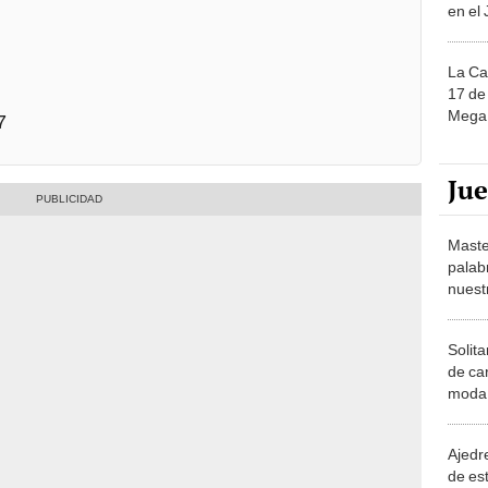
en el
La Ca
17 de 
Mega 
7
Ju
Maste
palab
nuest
Solita
de ca
moda.
demue
Ajedre
de es