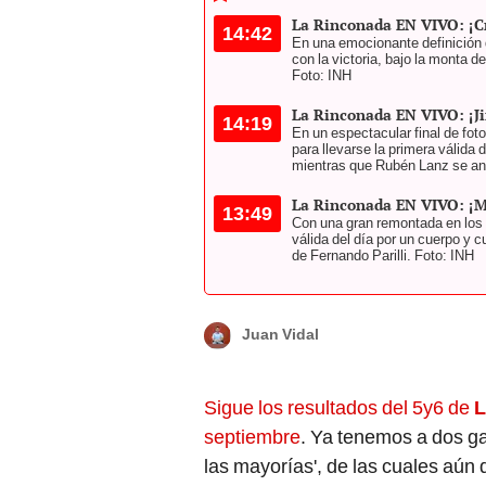
La Rinconada EN VIVO: ¡C
14:42
En una emocionante definición 
con la victoria, bajo la monta 
Foto: INH
La Rinconada EN VIVO: ¡J
14:19
En un espectacular final de foto
para llevarse la primera válida 
mientras que Rubén Lanz se ano
La Rinconada EN VIVO: ¡Ma
13:49
Con una gran remontada en los ú
válida del día por un cuerpo y 
de Fernando Parilli. Foto: INH
Juan Vidal
Sigue los resultados del 5y6 de
L
septiembre
. Ya tenemos a dos ga
las mayorías', de las cuales aún 