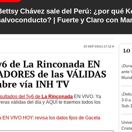
Bettsy Chávez sale del Perú: ¿por qué Ke
salvoconducto? | Fuerte y Claro con M
23 Sep 2024 | 17:11 h
LO
y6 de La Rinconada EN
¡Dura
DORES de las VÁLIDAS
ante 
Mundi
mbre vía INH TV
¡Debu
sultados del 5y6 de
La Rinconada
EN VIVO. Ya
3-0 a
eras válidas del día y AQUÍ te traemos todos los
Sub-1
 EN VIVO HOY: revisa los datos fijos de Gaceta
Unive
Crist