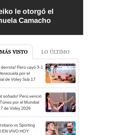
iko le otorgó el
anuela Camacho
 MÁS VISTO
LO ÚLTIMO
 derrota! Perú cayó 3-1
Venezuela por el
1
al de Vóley Sub 17
t soñado! Perú venció
 Túnez por el Mundial
2
7 de Vóley 2026
rsitario vs Sporting
al EN VIVO HOY: