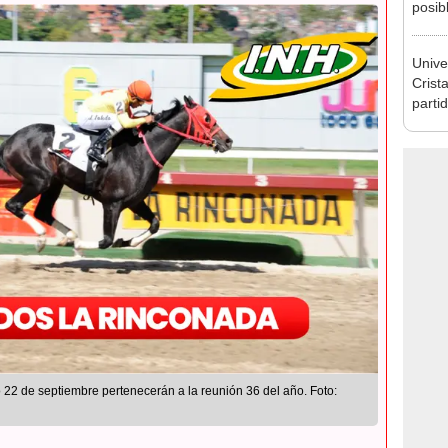
posib
pronó
dónde
Univer
Torne
Crista
parti
Claus
22 de septiembre pertenecerán a la reunión 36 del año. Foto: