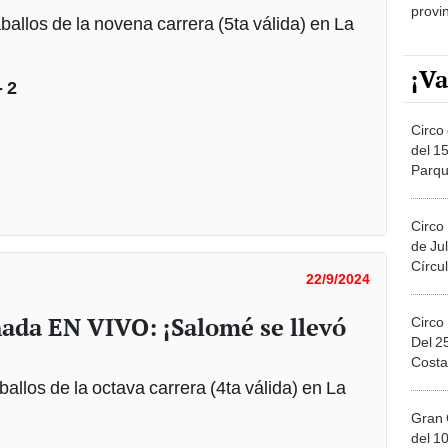
provi
ballos de la novena carrera (5ta válida) en La
¡Va
- 2
Circo 
del 15
Parqu
Migue
Circo
de Jul
Círcul
22/9/2024
ada EN VIVO: ¡Salomé se llevó
Circo
Del 2
Costa
ballos de la octava carrera (4ta válida) en La
Gran 
del 10