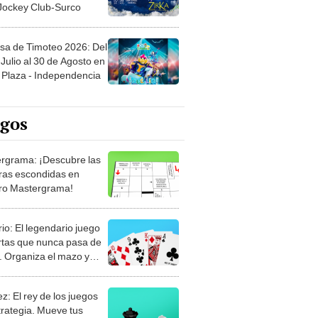
 Jockey Club-Surco
sa de Timoteo 2026: Del
Julio al 30 de Agosto en
Plaza - Independencia
egos
rgrama: ¡Descubre las
ras escondidas en
ro Mastergrama!
rio: El legendario juego
rtas que nunca pasa de
 Organiza el mazo y
stra tu habilidad.
z: El rey de los juegos
trategia. Mueve tus