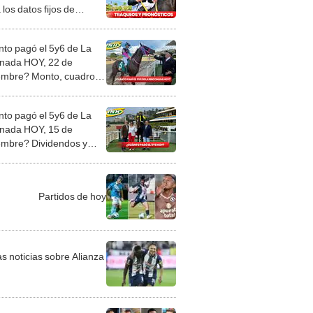
 los datos fijos de
a Hípica y Cordialito
to pagó el 5y6 de La
nada HOY, 22 de
embre? Monto, cuadros
idendos del INH OFICIAL
to pagó el 5y6 de La
nada HOY, 15 de
embre? Dividendos y
 sellado del INH
IAL
Partidos de hoy
as noticias sobre Alianza