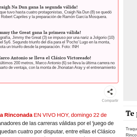
raigh Na Dun gana la segunda válida!
que tuvo hasta cuatro protagonistas, Craigh Na Dun (8) se quedó
de Robert Capriles y la preparación de Ramón García Mosquera.
immy the Great gana la primera válida!
grafía, Jimmy the Great (3) se impuso por una nariz a Jolgorio (10)
del 5y6. Segundo triunfo del día para el 'Pocho' Lugo en la monta,
ta un triunfo desde la preparación. Foto: INH
rco Antonio se lleva el Clásico Victoreado!
ltimos 200 metros, Marco Antonio (6) se lleva la última carrera no
cuarto de ventaja, con la monta de Jhonatan Aray y el entrenamiento
Compartir
Te 
a Rinconada
EN VIVO HOY, domingo 22 de
nadores de las carreras válidas por el 'juego de
Traqu
quedan cuatro por disputar, entre ellas el Clásico
Rinco