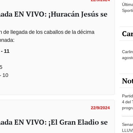
Últim
Sporti
ada EN VIVO: ¡Huracán Jesús se
Car
en de llegada de los caballos de la décima
conada:
- 11
Carlin
agost
 5
- 10
No
Partid
4 del
progr
22/9/2024
dónde
ada EN VIVO: ¡El Gran Eladio se
Senam
LLUV