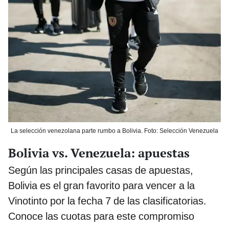
La selección venezolana parte rumbo a Bolivia. Foto: Selección Venezuela
Bolivia vs. Venezuela: apuestas
Según las principales casas de apuestas,
Bolivia es el gran favorito para vencer a la
Vinotinto por la fecha 7 de las clasificatorias.
Conoce las cuotas para este compromiso