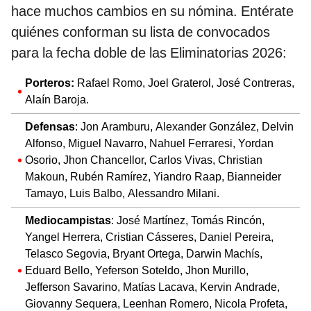
hace muchos cambios en su nómina. Entérate
quiénes conforman su lista de convocados
para la fecha doble de las Eliminatorias 2026:
Porteros:
Rafael Romo, Joel Graterol, José Contreras,
Alaín Baroja.
Defensas
: Jon Aramburu, Alexander González, Delvin
Alfonso, Miguel Navarro, Nahuel Ferraresi, Yordan
Osorio, Jhon Chancellor, Carlos Vivas, Christian
Makoun, Rubén Ramírez, Yiandro Raap, Bianneider
Tamayo, Luis Balbo, Alessandro Milani.
Mediocampistas
: José Martínez, Tomás Rincón,
Yangel Herrera, Cristian Cásseres, Daniel Pereira,
Telasco Segovia, Bryant Ortega, Darwin Machís,
Eduard Bello, Yeferson Soteldo, Jhon Murillo,
Jefferson Savarino, Matías Lacava, Kervin Andrade,
Giovanny Sequera, Leenhan Romero, Nicola Profeta,