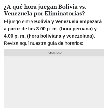
¿A qué hora juegan Bolivia vs.
Venezuela por Eliminatorias?
El juego entre
Bolivia y Venezuela empezará
a partir de las 3.00 p. m. (hora peruana) y
4.00 p. m. (hora boliviana y venezolana)
.
Revisa aquí nuestra guía de horarios: