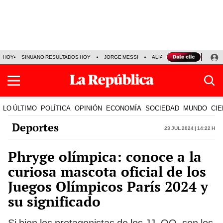
HOY
SINUANO RESULTADOS HOY
JORGE MESSI
ALIANZA LIMA VS SPORT BO
LO ÚLTIMO
POLÍTICA
OPINIÓN
ECONOMÍA
SOCIEDAD
MUNDO
CIE
Deportes
23 Jul 2024 | 14:22 h
Phryge olímpica: conoce a la
curiosa mascota oficial de los
Juegos Olímpicos París 2024 y
su significado