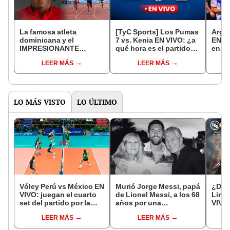
La famosa atleta
[TyC Sports] Los Pumas
Argen
dominicana y el
7 vs. Kenia EN VIVO: ¿a
EN VI
IMPRESIONANTE
qué hora es el partido
en qu
RÉCORD que quiere
por el rugby de los
parti
LEER MÁS
LEER MÁS
romper en París 2024
Juegos Olímpicos
Olímp
2024?
LO MÁS VISTO
LO ÚLTIMO
Vóley Perú vs México EN
Murió Jorge Messi, papá
¿Dón
VIVO: juegan el cuarto
de Lionel Messi, a los 68
Lima
set del partido por la
años por una
VIVO 
fecha 3 del Mundial sub
complicada enfermedad
Claus
LEER MÁS
LEER MÁS
17 2026
2026