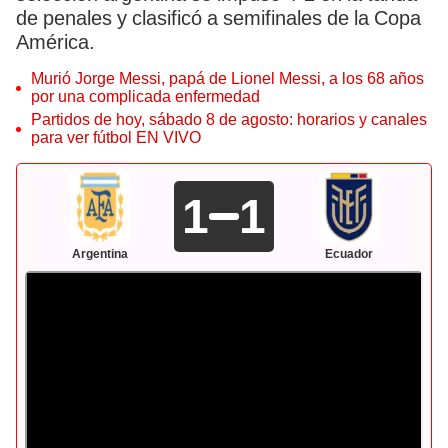
de penales y clasificó a semifinales de la Copa
América.
Murió Jorge Messi, papá de Lionel Messi, a los 68 años
por una complicada enfermedad
Partidos de hoy, sábado 8 de agosto: horarios y canales
para ver fútbol EN VIVO
1
1
Argentina
Ecuador