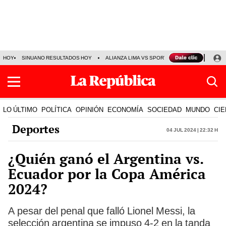
HOY
SINUANO RESULTADOS HOY
ALIANZA LIMA VS SPORT BOYS
JORGE MES
LO ÚLTIMO
POLÍTICA
OPINIÓN
ECONOMÍA
SOCIEDAD
MUNDO
CIE
Deportes
04 Jul 2024 | 22:32 h
¿Quién ganó el Argentina vs.
Ecuador por la Copa América
2024?
A pesar del penal que falló Lionel Messi, la
selección argentina se impuso 4-2 en la tanda