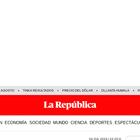
E AGOSTO
TINKA RESULTADOS
PRECIO DEL DÓLAR
OLLANTA HUMALA
P
N
ECONOMÍA
SOCIEDAD
MUNDO
CIENCIA
DEPORTES
ESPECTÁCU
04 Jul 2024 | 22:25 h
LO