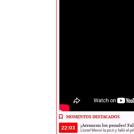
Argentina vs Ecuador se enfrentaron en el
MOMENTOS DESTACADOS
¡Arrancan los penales! Fal
22:03
Lionel Messi la picó y falló el p
¡Gooooooool de Ecuador!