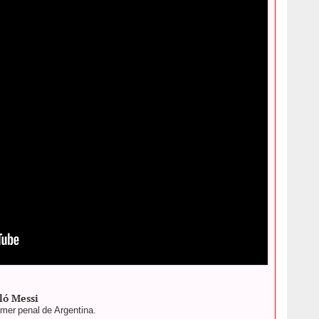
 Estadio NRG. Foto: AFP
ló Messi
rimer penal de Argentina.