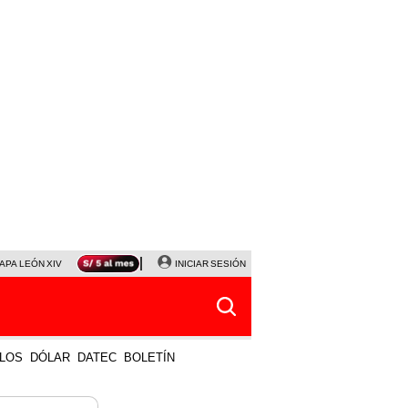
APA LEÓN XIV
NALDY SALDAÑA
INICIAR SESIÓN
LA BELLA LUZ
MAGALY MEDINA
HORÓS
LOS
DÓLAR
DATEC
BOLETÍN
 MÁS VISTO
LO ÚLTIMO