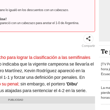
iano lo igualó en los descuentos con un cabezazo.
ina!
pareció con un cabezazo para anotar el 1-0 de Argentina.
Compartir
Te 
ho para lograr la clasificación a las semifinales
indicaba que la vigente campeona se llevaría el
[TV P
hora 
ndro Martínez, Kevin Rodríguez apareció en la
Ecuad
el 1-1 y forzar una definición por penales. En
final
ó su penal;
sin embargo, el portero
'Dibu'
La ma
s atajadas para sentenciar el 4-2 en la serie.
pierd
horas 
Venez
Venez
Copa 