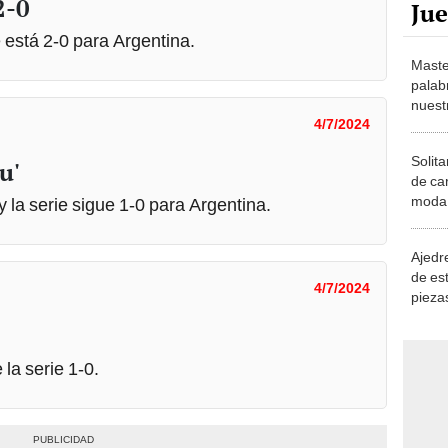
 está 2-0 para Argentina.
Maste
palab
nuest
4/7/2024
Solita
u'
de ca
moda.
 y la serie sigue 1-0 para Argentina.
demue
Ajedre
de es
4/7/2024
piezas
consi
la serie 1-0.