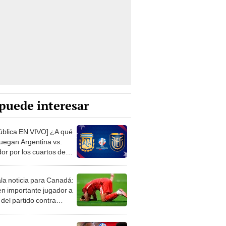
puede interesar
ública EN VIVO] ¿A qué
juegan Argentina vs.
or por los cuartos de
 de la Copa América?
la noticia para Canadá:
en importante jugador a
del partido contra
uela por Copa América
uela vs. Canadá en la
América 2024: la