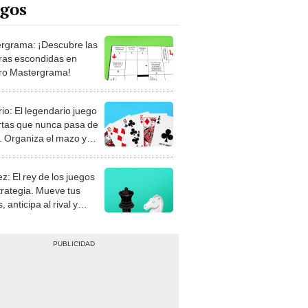
rgrama: ¡Descubre las
ras escondidas en
ro Mastergrama!
rio: El legendario juego
rtas que nunca pasa de
 Organiza el mazo y
stra tu habilidad.
z: El rey de los juegos
trategia. Mueve tus
, anticipa al rival y
gue el jaque mate.