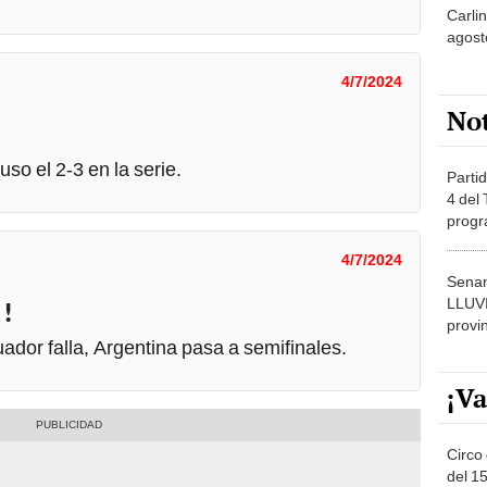
agost
4/7/2024
No
uso el 2-3 en la serie.
Partid
4 del
progr
dónde
4/7/2024
Senam
LLUV
!
provi
uador falla, Argentina pasa a semifinales.
¡Va
Circo 
del 15
Parqu