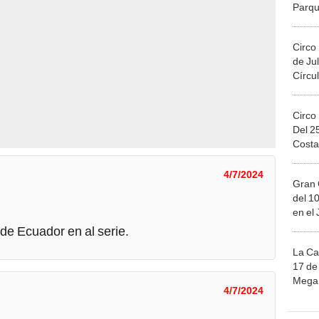
Migue
Circo
de Jul
Círcul
Circo
Del 2
Costa
4/7/2024
Gran 
del 10
en el
 de Ecuador en al serie.
La Ca
17 de 
Mega 
4/7/2024
2-0
Ju