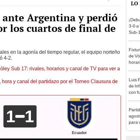
 ante Argentina y perdió
¡Debu
r los cuartos de final de
3-0 a
Sub-1
Fixtu
ales en la agonía del tiempo regular, el equipo norteño
de Vó
ó 4-2.
horar
óley Sub 17: rivales, horarios y canal de TV para ver a
ver a 
Luis 
ía, hora y canal del partidazo por el Torneo Clausura de
de In
con f
en M
1
1
Parti
agost
para 
Ecuador