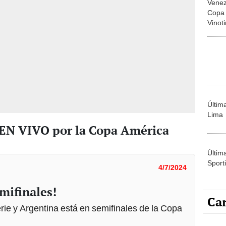
Vinot
Stad
Últim
Lima
 EN VIVO por la Copa América
Últim
Sporti
4/7/2024
mifinales!
Car
rie y Argentina está en semifinales de la Copa
Carli