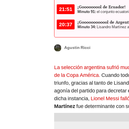
21:51
Minuto 91:
el conjunto ecuator
¡Goooooooooool de Argent
20:37
Minuto 34:
Lisandro Martínez a
Agustin Ricci
La selección argentina sufrió muc
de la Copa América.
Cuando todo 
triunfo, gracias al tanto de Lisa
agonía del partido para decretar 
dicha instancia,
Lionel Messi fall
Martínez
fue determinante con su