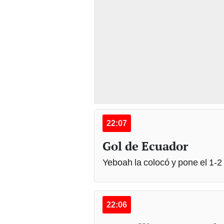
22:07
Gol de Ecuador
Yeboah la colocó y pone el 1-2
22:06
Mac Allister pone el 