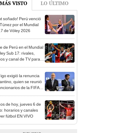
t soñado! Perú venció
 Túnez por el Mundial
1
7 de Vóley 2026
re de Perú en el Mundial
ley Sub 17: rivales,
2
ios y canal de TV para
la selección en el torneo
Figo exigió la renuncia
fantino, quien se reunió
3
uncionarios de la FIFA
arruecos
dos de hoy, jueves 6 de
o: horarios y canales
4
ver fútbol EN VIVO