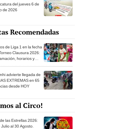
o de 2026
tas Recomendadas
os de Liga 1 en la fecha
 Torneo Clausura 2026:
amación, horarios y
 ver
hi advierte llegada de
IAS EXTREMAS en 65
ncias desde HOY
mos al Circo!
de las Estrellas 2026:
 Julio al 30 Agosto.
e de las Leyendas - San