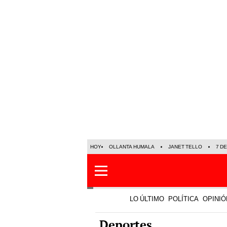
HOY
OLLANTA HUMALA
JANET TELLO
7 D
LO ÚLTIMO
POLÍTICA
OPINIÓ
Deportes