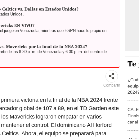
 Celtics vs. Dallas en Estados Unidos?
tados Unidos.
vericks EN VIVO?
el juego en Venezuela, mientras que ESPN hace lo propio en
vs. Mavericks por la final de la NBA 2024?
rtir de las 8.30 p. m. de Venezuela y 6.30 p. m. del centro de
Te 
¿Cuán
Compartir
equip
2024?
exorbi
primera victoria en la final de la NBA 2024 frente
arcador global de 107 a 89, en el TD Garden este
CALE
Final
e los Mavericks lograron empatar en varios
canal 
mantener el control. El dominicano Al Horford
Dalla
 Celtics. Ahora, el equipo se preparará para
¡Dall
vericks en el Game 2, que se jugará el domingo
124-1