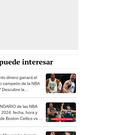
puede interesar
to dinero ganará el
o campeón de la NBA
 Descubre la
tante cifra
NDARIO de las NBA
s 2024: fecha, hora y
de Boston Celtics vs.
s Mavericks
as Mavericks derrota
03 a Timberwolves y es