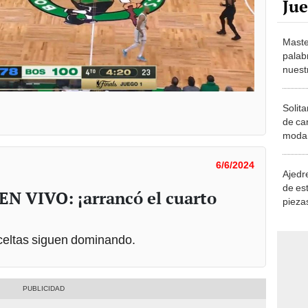
Maste
palab
nuest
Solita
de ca
moda.
demue
6/6/2024
Ajedre
de es
 EN VIVO: ¡arrancó el cuarto
piezas
consi
 celtas siguen dominando.