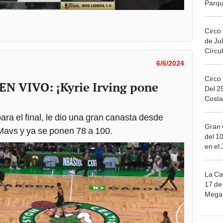
Migue
Circo
de Jul
Círcul
6/6/2024
Circo
 EN VIVO: ¡Kyrie Irving pone
Del 2
Costa
para el final, le dio una gran canasta desde
Gran 
 Mavs y ya se ponen 78 a 100.
del 10
en el
La Ca
17 de 
Mega 
Ju