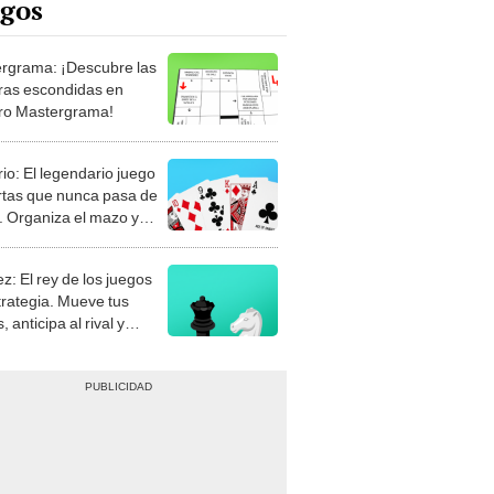
rgrama: ¡Descubre las
ras escondidas en
ro Mastergrama!
rio: El legendario juego
rtas que nunca pasa de
 Organiza el mazo y
stra tu habilidad.
z: El rey de los juegos
trategia. Mueve tus
, anticipa al rival y
gue el jaque mate.