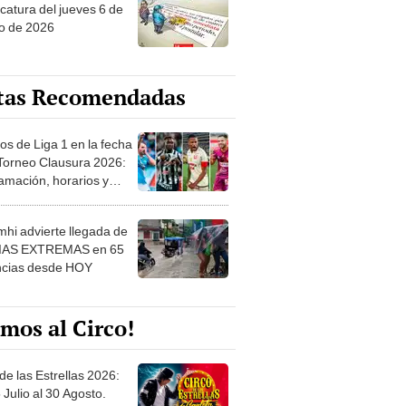
o de 2026
tas Recomendadas
os de Liga 1 en la fecha
 Torneo Clausura 2026:
amación, horarios y
 ver
hi advierte llegada de
IAS EXTREMAS en 65
ncias desde HOY
mos al Circo!
de las Estrellas 2026:
 Julio al 30 Agosto.
e de las Leyendas - San