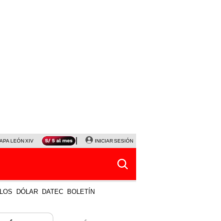
APA LEÓN XIV
NALDY SALDAÑA
INICIAR SESIÓN
LA BELLA LUZ
MAGALY MEDINA
HORÓS
LOS
DÓLAR
DATEC
BOLETÍN
 MÁS VISTO
LO ÚLTIMO