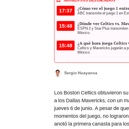
¿Cómo ver el juego 1 entre
17:37
ABC transmite el juego 1 en Es
¿Dónde ver Celtics vs. Ma
15:48
ESPN 2 y Star Plus transmiten 
México.
¿A qué hora juega Celtics 
15:48
Celtics y Mavericks jugarán a pa
México.
Sergio Huayanca
Los Boston Celtics obtuvieron su 
a los Dallas Mavericks, con un m
jueves 6 de junio. A pesar de qu
momentos del juego, no lograron 
anotó la primera canasta para los
enfrentarse nuevamente a los Ma