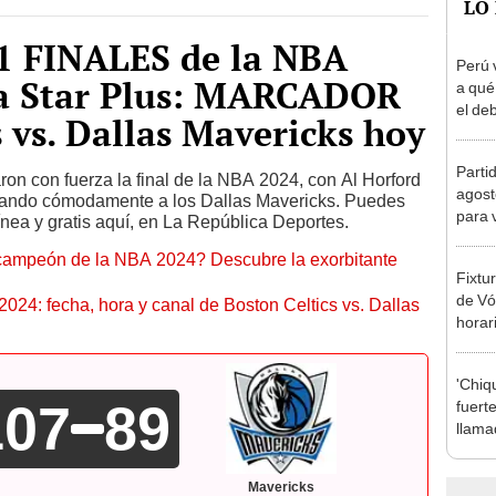
 1 FINALES de la NBA
Perú 
a Star Plus: MARCADOR
a qué
el deb
s vs. Dallas Mavericks hoy
Mundi
2026
Parti
aron con fuerza la final de la NBA 2024, con Al Horford
agost
rando cómodamente a los Dallas Mavericks. Puedes
para 
ínea y gratis aquí, en La República Deportes.
campeón de la NBA 2024? Descubre la exorbitante
Fixtu
de Vó
4: fecha, hora y canal de Boston Celtics vs. Dallas
horar
ver a 
'Chiq
107
89
fuerte
llama
Sergi
herid
Mavericks