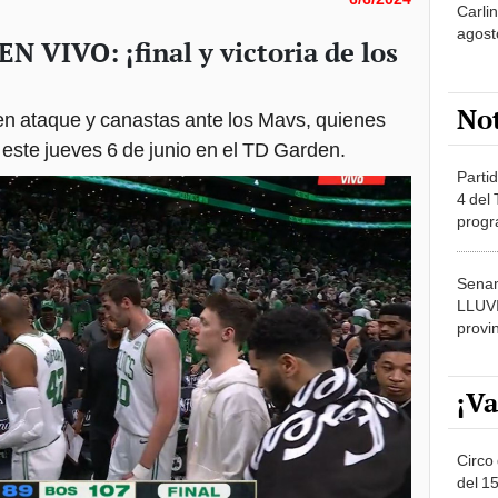
agost
EN VIVO: ¡final y victoria de los
No
uen ataque y canastas ante los Mavs, quienes
este jueves 6 de junio en el TD Garden.
Partid
4 del
progr
dónde
Senam
LLUV
provi
¡Va
Circo 
del 15
Parqu