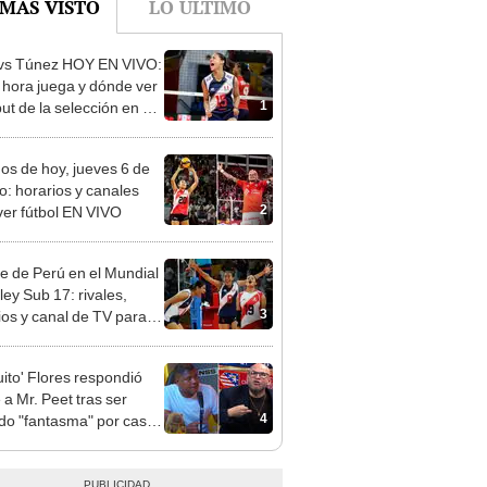
vs Túnez HOY EN VIVO:
 hora juega y dónde ver
1
ut de la selección en el
al Sub 17 de Vóley
dos de hoy, jueves 6 de
o: horarios y canales
2
ver fútbol EN VIVO
re de Perú en el Mundial
ley Sub 17: rivales,
3
ios y canal de TV para
la selección en el torneo
uito' Flores respondió
 a Mr. Peet tras ser
4
do "fantasma" por caso
o Peña: "Habla con la
a"