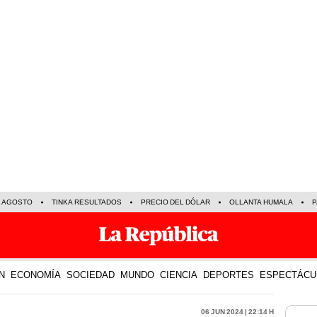
E AGOSTO
TINKA RESULTADOS
PRECIO DEL DÓLAR
OLLANTA HUMALA
P
N
ECONOMÍA
SOCIEDAD
MUNDO
CIENCIA
DEPORTES
ESPECTÁCU
06 Jun 2024 | 22:14 h
LO