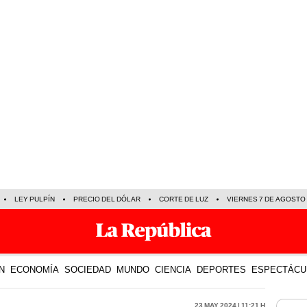
LEY PULPÍN
PRECIO DEL DÓLAR
CORTE DE LUZ
VIERNES 7 DE AGOSTO
N
ECONOMÍA
SOCIEDAD
MUNDO
CIENCIA
DEPORTES
ESPECTÁCU
23 May 2024 | 11:21 h
LO