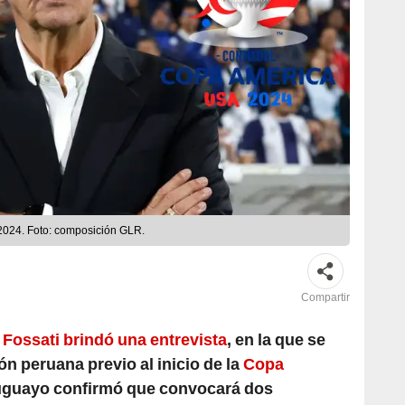
 2024. Foto: composición GLR.
Compartir
 Fossati brindó una entrevista
, en la que se
ión peruana previo al inicio de la
Copa
ruguayo confirmó que convocará dos
icolor que se encuentran en proceso de