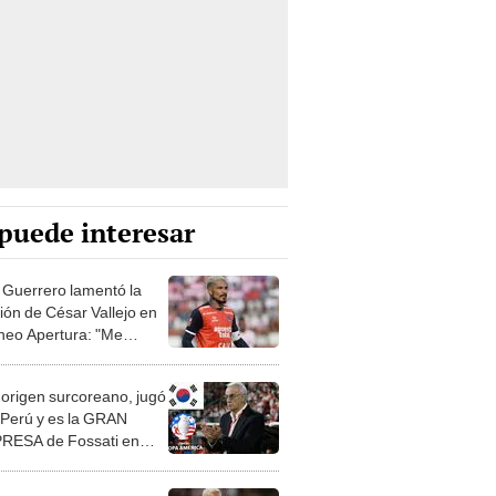
puede interesar
 Guerrero lamentó la
ción de César Vallejo en
rneo Apertura: "Me
ría estar peleando"
 origen surcoreano, jugó
Perú y es la GRAN
RESA de Fossati en
para la Copa América
ción peruana y los
ores que podrían