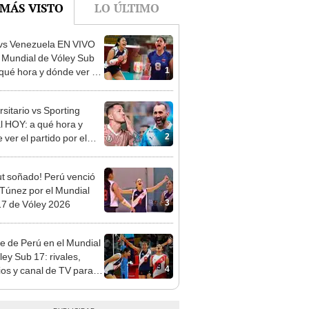
vs Venezuela EN VIVO
l Mundial de Vóley Sub
1
 qué hora y dónde ver el
o de la fecha 2
rsitario vs Sporting
al HOY: a qué hora y
2
ver el partido por el
o Clausura de la Liga 1
t soñado! Perú venció
 Túnez por el Mundial
3
7 de Vóley 2026
re de Perú en el Mundial
ley Sub 17: rivales,
4
ios y canal de TV para
la selección en el torneo