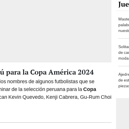
Maste
palab
nuest
Solita
de ca
moda.
demue
rú para la Copa América 2024
Ajedre
de es
los nombres de algunos futbolistas que se
piezas
iminar de la selección peruana para la
Copa
consi
tacan Kevin Quevedo, Kenji Cabrera, Gu-Rum Choi