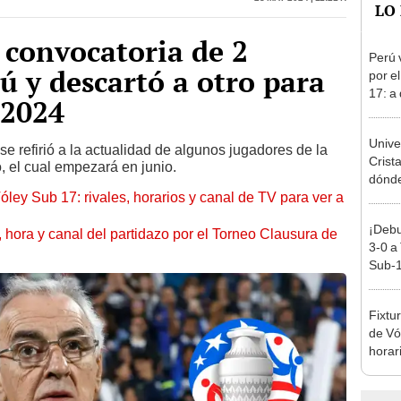
 convocatoria de 2
Perú 
ú y descartó a otro para
por e
17: a
 2024
partid
Unive
se refirió a la actualidad de algunos jugadores de la
Crist
o, el cual empezará en junio.
dónde 
óley Sub 17: rivales, horarios y canal de TV para ver a
Torne
2026
¡Debu
ía, hora y canal del partidazo por el Torneo Clausura de
3-0 a
Sub-1
Fixtu
de Vó
horar
ver a 