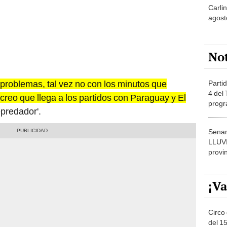
agost
No
 problemas, tal vez no con los minutos que
Partid
4 del
creo que llega a los partidos con Paraguay y El
progr
epredador'.
dónde
Senam
LLUV
provi
¡Va
Circo 
del 15
Parqu