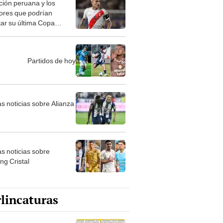
tar su última Copa
ica
Partidos de hoy
as noticias sobre Alianza
as noticias sobre
ng Cristal
lincaturas
catura del viernes 7 de