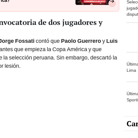
dispu
onvocatoria de dos jugadores y
Amér
Jorge Fossati
contó que
Paolo Guerrero
y
Luis
antes que empieza la Copa América y que
l de la selección peruana. Sin embargo, descartó la
Últim
r lesión.
Lima
Últim
Sporti
Car
Carlin