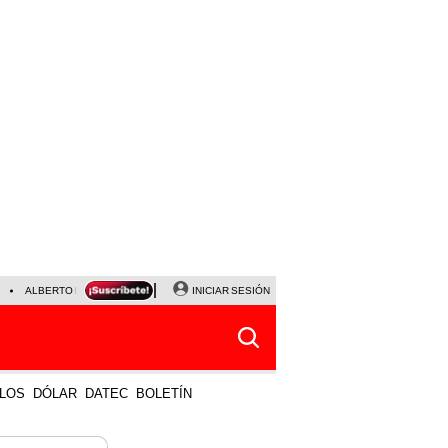
ALBERTO BENAVIDES
NALDY SALDAÑA
INICIAR SESIÓN
UNIVERSITARIO - SPORTING CRISTA
LOS
DÓLAR
DATEC
BOLETÍN
 MÁS VISTO
LO ÚLTIMO