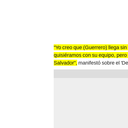
"Yo creo que (Guerrero) llega sin
quisiéramos con su equipo, pero 
Salvador",
manifestó sobre el 'D