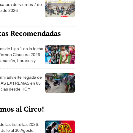
o de 2026
tas Recomendadas
os de Liga 1 en la fecha
 Torneo Clausura 2026:
amación, horarios y
 ver
hi advierte llegada de
IAS EXTREMAS en 65
ncias desde HOY
mos al Circo!
de las Estrellas 2026:
 Julio al 30 Agosto.
e de las Leyendas - San