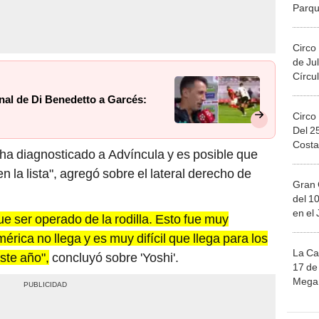
Migue
Circo
de Jul
Círcul
nal de Di Benedetto a Garcés:
Circo
Del 2
Costa
 ha diagnosticado a Advíncula y es posible que
en la lista", agregó sobre el lateral derecho de
Gran 
del 10
en el
 ser operado de la rodilla. Esto fue muy
mérica no llega y es muy difícil que llega para los
La Ca
este año",
concluyó sobre 'Yoshi'.
17 de 
Mega 
Ju