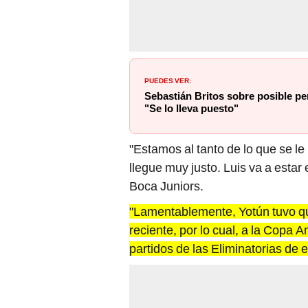
PUEDES VER:
Sebastián Britos sobre posible pe
"Se lo lleva puesto"
"Estamos al tanto de lo que se le
llegue muy justo. Luis va a estar 
Boca Juniors.
"Lamentablemente, Yotún tuvo que
reciente, por lo cual, a la Copa A
partidos de las Eliminatorias de 