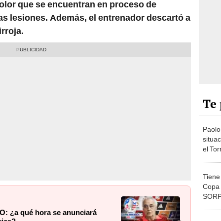
as lesiones. Además, el entrenador descartó a
irroja.
Te 
Paolo
situa
el To
gusta
Tiene
Copa 
SORP
Perú 
O: ¿a qué hora se anunciará
rica?
Selec
jugad