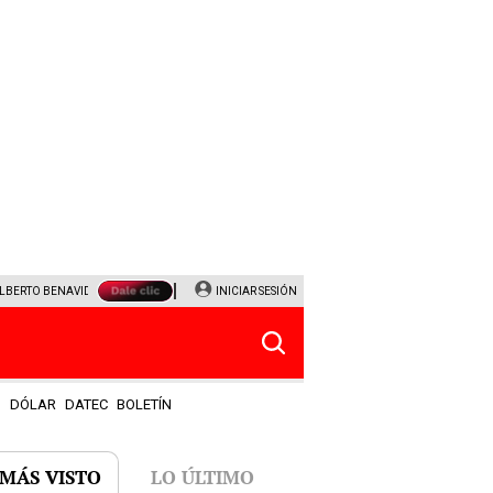
LBERTO BENAVIDES
NALDY SALDAÑA
INICIAR SESIÓN
UNIVERSITARIO - SPORTING CRISTAL
JEF
S
DÓLAR
DATEC
BOLETÍN
 MÁS VISTO
LO ÚLTIMO