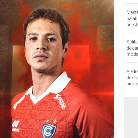
Maste
palab
nuest
Solita
de ca
moda.
demue
Ajedre
de es
piezas
consi