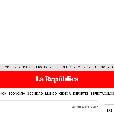
LEY PULPÍN
PRECIO DEL DÓLAR
CORTE DE LUZ
VIERNES 7 DE AGOSTO
A
NIÓN
ECONOMÍA
SOCIEDAD
MUNDO
CIENCIA
DEPORTES
ESPECTÁCULO
27 Abr 2024 | 19:29 h
LO