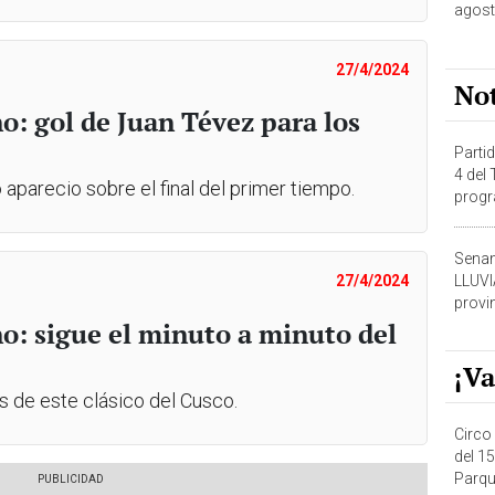
agost
27/4/2024
No
o: gol de Juan Tévez para los
Partid
4 del
 aparecio sobre el final del primer tiempo.
progr
dónde
Senam
LLUV
27/4/2024
provi
no: sigue el minuto a minuto del
¡Va
as de este clásico del Cusco.
Circo 
del 15
Parqu