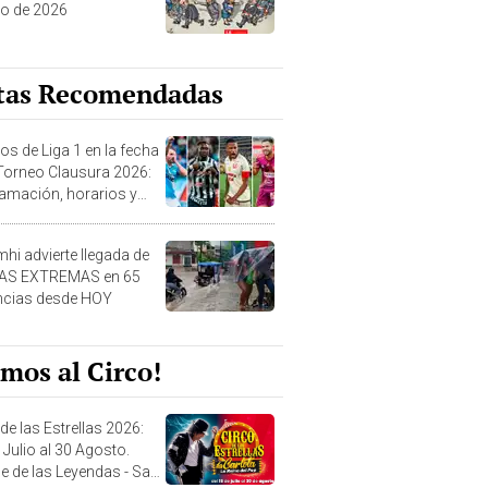
o de 2026
tas Recomendadas
os de Liga 1 en la fecha
 Torneo Clausura 2026:
amación, horarios y
 ver
hi advierte llegada de
IAS EXTREMAS en 65
ncias desde HOY
mos al Circo!
de las Estrellas 2026:
 Julio al 30 Agosto.
e de las Leyendas - San