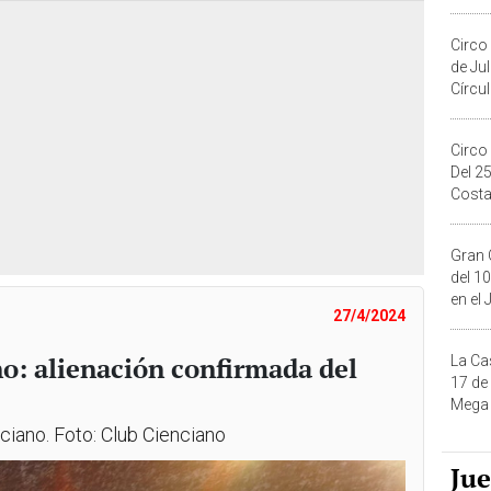
Migue
Circo
de Ju
Círcul
Circo
Del 2
Costa
Gran 
del 10
en el
27/4/2024
no: alienación confirmada del
La Ca
17 de
Mega 
nciano. Foto: Club Cienciano
Ju