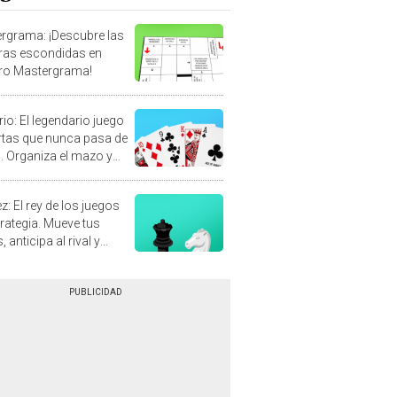
rgrama: ¡Descubre las
ras escondidas en
ro Mastergrama!
rio: El legendario juego
rtas que nunca pasa de
 Organiza el mazo y
stra tu habilidad.
z: El rey de los juegos
trategia. Mueve tus
, anticipa al rival y
gue el jaque mate.