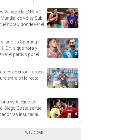
vs Venezuela EN VIVO
l Mundial de Vóley Sub
1
 qué hora y dónde ver el
do de la fecha 2
rsitario vs Sporting
al HOY: a qué hora y
2
ver el partido por el
o Clausura de la Liga 1
argen de error: Torneo
ura entra en la recta
3
lona vs Atlético de
d: Diego Costa se fue
4
sado tras insultar al
o [VIDEO]