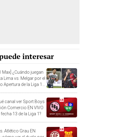
puede interesar
L1 Max] ¿Cuándo juegan
a Lima vs. Melgar por el
o Apertura de la Liga 1
?
ué canal ver Sport Boys
nión Comercio EN VIVO
 fecha 13 de la Liga 1?
s. Atlético Grau EN
 ¿cómo ver el duelo por