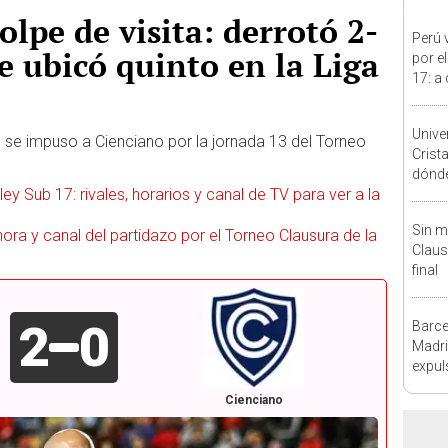
olpe de visita: derrotó 2-
Perú 
e ubicó quinto en la Liga
por e
17: a
parti
Unive
se impuso a Cienciano por la jornada 13 del Torneo
Crist
dónde 
ey Sub 17: rivales, horarios y canal de TV para ver a la
Torne
2026
Sin m
, hora y canal del partidazo por el Torneo Clausura de la
Claus
final
2
0
Barce
Madri
expul
árbitr
Cienciano