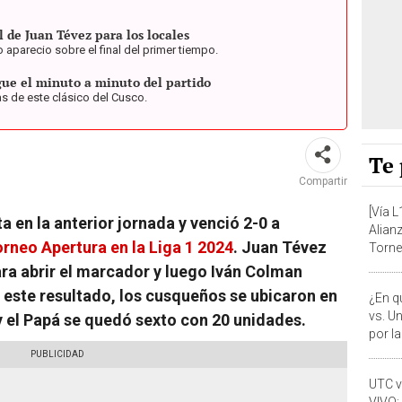
l de Juan Tévez para los locales
 aparecio sobre el final del primer tiempo.
gue el minuto a minuto del partido
as de este clásico del Cusco.
Te 
Compartir
[Vía 
a en la anterior jornada y venció 2-0 a
Alianz
orneo Apertura en la Liga 1 2024
. Juan Tévez
Torne
2024
ara abrir el marcador y luego Iván Colman
 este resultado, los cusqueños se ubicaron en
¿En q
vs. U
 y el Papá se quedó sexto con 20 unidades.
por la
UTC v
VIVO: