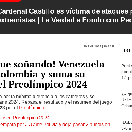
Cardenal Castillo es víctima de ataques 
extremistas | La Verdad a Fondo con Pe
29 Ene 2024 | 20:10 h
LO
gue soñando! Venezuela
Perú 
Colombia y suma su
por e
17: p
el Preolímpico 2024
¿A qu
 por la mínima diferencia a los cafeteros y se
Unive
arís 2024. Repasa el resultado y el resumen del juego
Crist
-23
por el
Preolímpico
.
Claus
te en Preolímpico 2024
¡Debu
empata por 3-3 ante Bolivia y deja pasar 2 puntos en
3-0 a