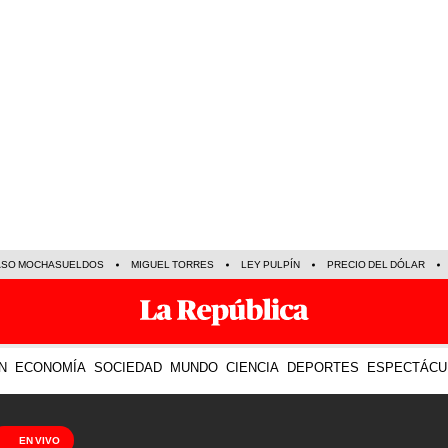
ASO MOCHASUELDOS
MIGUEL TORRES
LEY PULPÍN
PRECIO DEL DÓLAR
N
ECONOMÍA
SOCIEDAD
MUNDO
CIENCIA
DEPORTES
ESPECTÁCU
EN VIVO