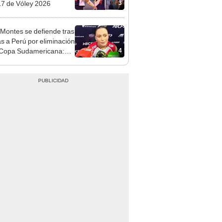
3
7 de Vóley 2026
 Montes se defiende tras
cas a Perú por eliminación
4
 Copa Sudamericana:
s las que decimos sí a
onvocatorias"