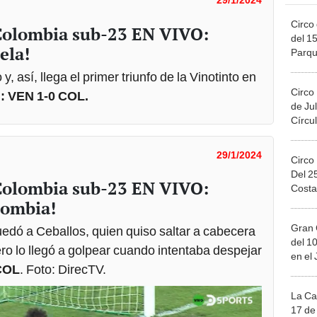
Circo 
 Colombia sub-23 EN VIVO:
del 15
ela!
Parqu
Migue
do y, así, llega el primer triunfo de la Vinotinto en
Circo
l: VEN 1-0 COL.
de Jul
Círcul
29/1/2024
Circo
Del 2
 Colombia sub-23 EN VIVO:
Costa
lombia!
Gran 
 quedó a Ceballos, quien quiso saltar a cabecera
del 10
ero lo llegó a golpear cuando intentaba despejar
en el
COL
. Foto: DirecTV.
La Ca
17 de 