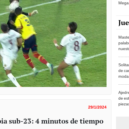
Mega 
Ju
Maste
palab
nuest
Solita
de ca
moda.
demue
Ajedre
de es
piezas
29/1/2024
consi
ia sub-23: 4 minutos de tiempo