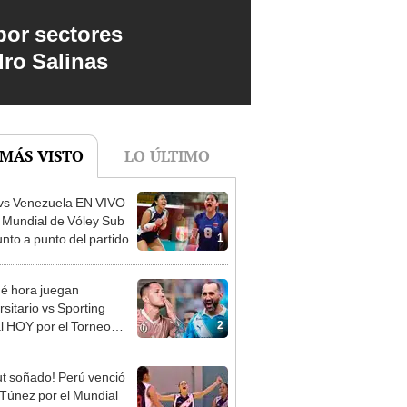
por sectores
dro Salinas
 MÁS VISTO
LO ÚLTIMO
vs Venezuela EN VIVO
l Mundial de Vóley Sub
1
unto a punto del partido
é hora juegan
rsitario vs Sporting
2
al HOY por el Torneo
ura de la Liga 1 2026?
t soñado! Perú venció
 Túnez por el Mundial