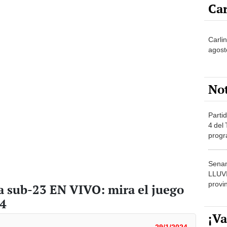
Car
Carlin
agost
No
Partid
4 del
progr
dónde
Senam
LLUV
provi
a sub-23 EN VIVO: mira el juego
24
¡Va
29/1/2024