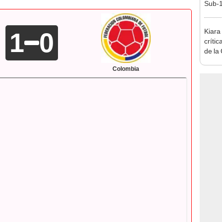
Sub-1
1
0
Kiara
críti
de la
"Somo
Colombia
las c