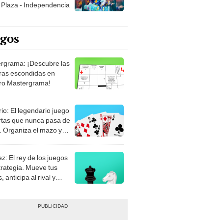
Plaza - Independencia
egos
rgrama: ¡Descubre las
ras escondidas en
ro Mastergrama!
rio: El legendario juego
rtas que nunca pasa de
 Organiza el mazo y
stra tu habilidad.
z: El rey de los juegos
trategia. Mueve tus
, anticipa al rival y
gue el jaque mate.