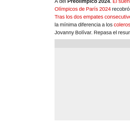
A del
Preolímpico 2024
.
El sueñ
Olímpicos de París 2024
recobró 
Tras los dos empates consecutiv
la mínima diferencia a los
colero
Jovanny Bolívar. Repasa el resum