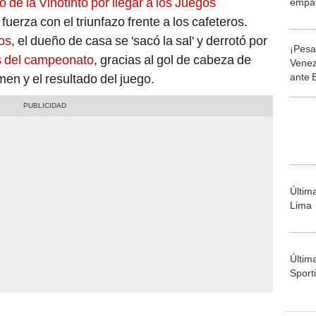
o de la Vinotinto por llegar a los Juegos
empat
fuerza con el triunfazo frente a los cafeteros.
os
, el dueño de casa se 'sacó la sal' y derrotó por
¡Pesa
s del campeonato
, gracias al gol de cabeza de
Venez
ante B
en y el resultado del juego.
punto
23 20
Últim
Lima
Últim
Sporti