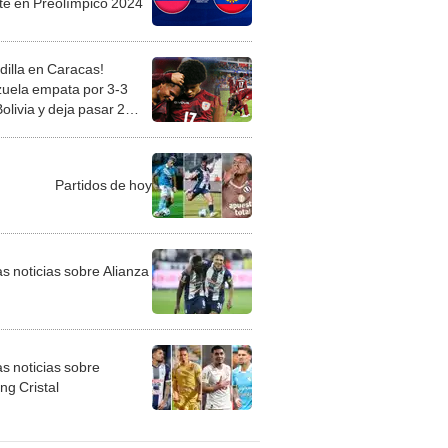
e en Preolímpico 2024
dilla en Caracas!
uela empata por 3-3
olivia y deja pasar 2
s en el Preolímpico Sub-
24
Partidos de hoy
as noticias sobre Alianza
as noticias sobre
ng Cristal