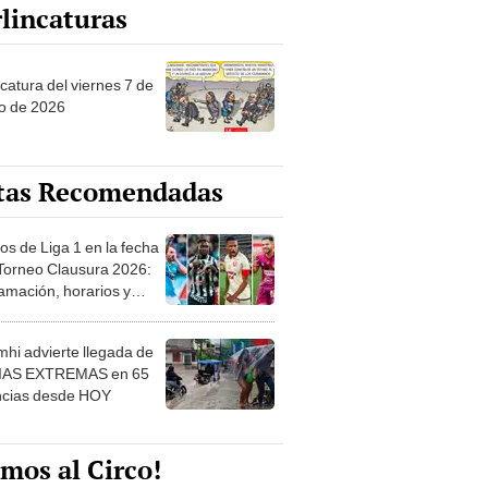
lincaturas
catura del viernes 7 de
o de 2026
tas Recomendadas
os de Liga 1 en la fecha
 Torneo Clausura 2026:
amación, horarios y
 ver
hi advierte llegada de
IAS EXTREMAS en 65
ncias desde HOY
mos al Circo!