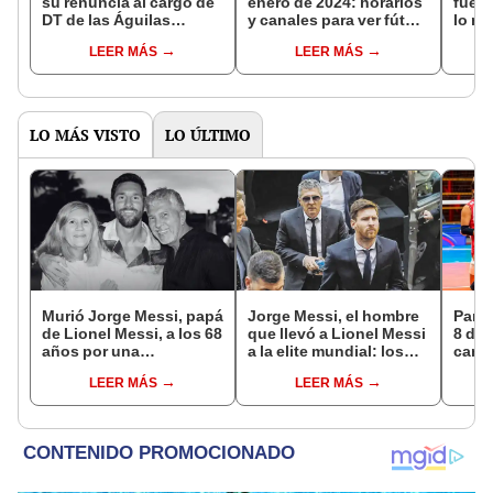
su renuncia al cargo de
enero de 2024: horarios
fue e
DT de las Águilas
y canales para ver fútbol
lo m
Doradas
en vivo
LEER MÁS
LEER MÁS
LO MÁS VISTO
LO ÚLTIMO
Murió Jorge Messi, papá
Jorge Messi, el hombre
Parti
de Lionel Messi, a los 68
que llevó a Lionel Messi
8 de 
años por una
a la elite mundial: los
canal
complicada enfermedad
momentos clave en la
EN V
LEER MÁS
LEER MÁS
carrera de su hijo