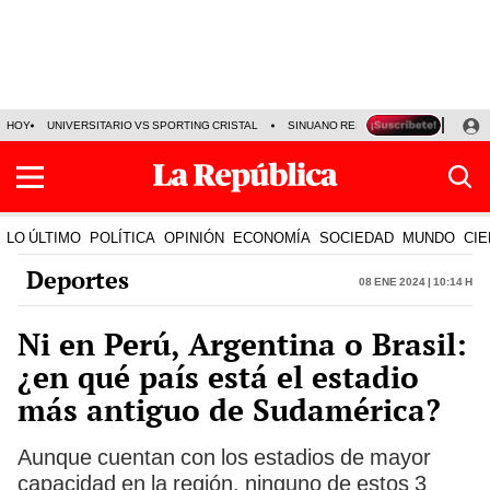
HOY
UNIVERSITARIO VS SPORTING CRISTAL
SINUANO RESULTADOS HOY
CA
LO ÚLTIMO
POLÍTICA
OPINIÓN
ECONOMÍA
SOCIEDAD
MUNDO
CIE
Deportes
08 Ene 2024 | 10:14 h
Ni en Perú, Argentina o Brasil:
¿en qué país está el estadio
más antiguo de Sudamérica?
Aunque cuentan con los estadios de mayor
capacidad en la región, ninguno de estos 3