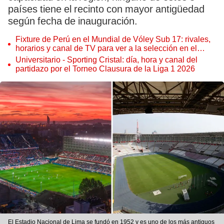
países tiene el recinto con mayor antigüedad
según fecha de inauguración.
Fixture de Perú en el Mundial de Vóley Sub 17: rivales,
horarios y canal de TV para ver a la selección en el
torneo
Universitario - Sporting Cristal: día, hora y canal del
partidazo por el Torneo Clausura de la Liga 1 2026
El Estadio Nacional de Lima se fundó en 1952 y es uno de los más antiguos