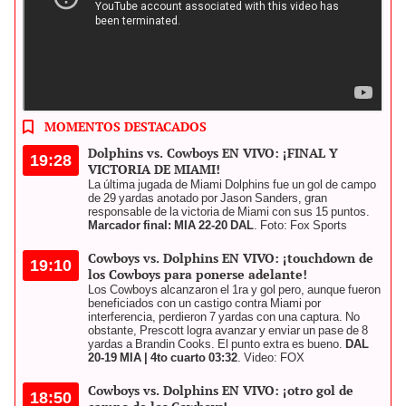
Con esta victoria, los Miami Dolphins aseguraron el pase a los
playoffs. Foto: composición LR / Dallas Cowboys / Miami Dolphins
MOMENTOS DESTACADOS
Dolphins vs. Cowboys EN VIVO: ¡FINAL Y
19:28
VICTORIA DE MIAMI!
La última jugada de Miami Dolphins fue un gol de campo
de 29 yardas anotado por Jason Sanders, gran
responsable de la victoria de Miami con sus 15 puntos.
Marcador final: MIA 22-20 DAL
. Foto: Fox Sports
Cowboys vs. Dolphins EN VIVO: ¡touchdown de
19:10
los Cowboys para ponerse adelante!
Los Cowboys alcanzaron el 1ra y gol pero, aunque fueron
beneficiados con un castigo contra Miami por
interferencia, perdieron 7 yardas con una captura. No
obstante, Prescott logra avanzar y enviar un pase de 8
yardas a Brandin Cooks. El punto extra es bueno.
DAL
20-19 MIA | 4to cuarto 03:32
. Video: FOX
Cowboys vs. Dolphins EN VIVO: ¡otro gol de
18:50