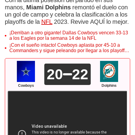
Con la última posesión del partido en sus
manos,
Miami Dolphins
remontó el duelo con
un gol de campo y celebra la clasificación a los
playoffs de la
NFL
2023. Revive AQUÍ lo mejor.
¡Derriban a otro gigante! Dallas Cowboys vencen 33-13
a los Eagles por la semana 14 de la NFL
¡Con el sueño intacto! Cowboys aplasta por 45-10 a
Commanders y sigue peleando por llegar a los playoffs
de la NFL
20
22
Cowboys
Dolphins