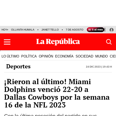
HOY
OLLANTA HUMALA
JANET TELLO
7 DE AGOSTO
TINKA RESULTADOS
LO ÚLTIMO
POLÍTICA
OPINIÓN
ECONOMÍA
SOCIEDAD
MUNDO
CIE
Deportes
24 Dic 2023 | 19:43 h
¡Rieron al último! Miami
Dolphins venció 22-20 a
Dallas Cowboys por la semana
16 de la NFL 2023