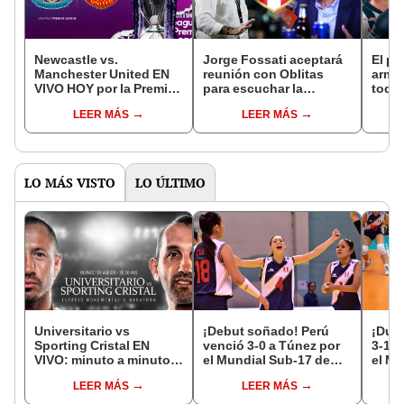
Newcastle vs.
Jorge Fossati aceptará
El po
Manchester United EN
reunión con Oblitas
armar
VIVO HOY por la Premier
para escuchar la
todos
League: horarios y
propuesta de la
echó 
LEER MÁS
LEER MÁS
canales de TV
selección peruana
LO MÁS VISTO
LO ÚLTIMO
Universitario vs
¡Debut soñado! Perú
¡Dura
Sporting Cristal EN
venció 3-0 a Túnez por
3-1 a
VIVO: minuto a minuto
el Mundial Sub-17 de
el Mu
del partido por el Torneo
Vóley 2026
17
LEER MÁS
LEER MÁS
Clausura de la Liga 1
2026