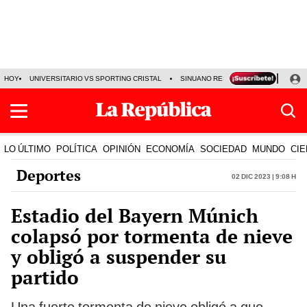
HOY
UNIVERSITARIO VS SPORTING CRISTAL
SINUANO RESULTADOS HOY
CA
LO ÚLTIMO
POLÍTICA
OPINIÓN
ECONOMÍA
SOCIEDAD
MUNDO
CIE
Deportes
02 Dic 2023 | 9:08 h
Estadio del Bayern Múnich
colapsó por tormenta de nieve
y obligó a suspender su
partido